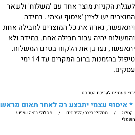
לעגלת הקניות מוצר אחד עם 'משלוח' ולשאר
המוצרים יש לציין 'איסוף עצמי'. במידה
ויתאפשר, נארוז את כל המוצרים לחבילה אחת
והמשלוח יהיה עבור חבילה אחת. במידה ולא
יתאפשר, נעדכן את הלקוח בטרם המשלוח.
טיפול בהזמנות ברוב המקרים עד 14 ימי
עסקים.
לחץ פעמיים לעריכת הטקסט
*
איסוף עצמי יתבצע רק לאחר תאום מראש
קטלוג
/
מסלולי ריצה/הליכונים
/
מסלולי ריצה שיפוע
של הלקוח מול נציגנו
!
חשמלי
לבירור נוסף ניתן ליצור עמנו קשר: