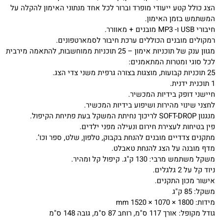
הצג כולל קטע ייעודי מופרד וברור לכל אחד מנתוני האימון להקלה על
המשתמש בזמן האימון.
חיבורי USB ו- MP3 מובנים + מאוורר.
רמקולים מובנים הכוללים ערכת חיבור לסמארטפונים.
מגוון ענק של תוכניות אימון – 25 תוכניות ממוחשבות, להתאמה מירבית
לכל סוגי ומטרות המתאמנים:
25 תוכניות קבועות, מוצגות בצורה גרפית משני צדי הצג.
1 תוכנית ידנית.
חיישני דופק בידיות המכשיר.
לחצני שינוי מהירות ושיפוע בידיות המכשיר.
מנגנון SOFT-DROP לריכוך נחיתת המשקל בעת פתיחת הקיפול.
פין בטיחות לעצירת חירום ונעילה מפני ילדים.​
מתקנים צדדיים מובנים להנחת בקבוק, טלפון, שלט, ספר וכו’.
מדף מובנה על הצג להנחת טאבלט.
משקל משתמש מרבי: 130 ק"ג. קיפול קל ומהיר.
ניוד קל על 2 גלגלים.
אישור מכון התקנים.
משקל: 85 ק"ג
מידות: 1800 × 1070 × 1520 mm
גודל מקופל: אורך 117 ס"מ, רוחב 87 ס"מ, גובה 148 ס"מ