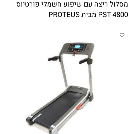
ווטצאפ
(
הודעות בלבד
):
052-8059900
מסלול ריצה עם שיפוע חשמלי פורטיוס
מענה טלפוני:
04-8411075
,
04-8411010
PST 4800 מבית PROTEUS
בין השעות 9:00-17:00
לחיצת כפתור
"צור קשר"
באתר
דוא"ל:
citysport1@013.net
citysport2@013.net