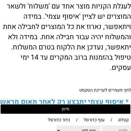
לעגלת הקניות מוצר אחד עם 'משלוח' ולשאר
המוצרים יש לציין 'איסוף עצמי'. במידה
ויתאפשר, נארוז את כל המוצרים לחבילה אחת
והמשלוח יהיה עבור חבילה אחת. במידה ולא
יתאפשר, נעדכן את הלקוח בטרם המשלוח.
טיפול בהזמנות ברוב המקרים עד 14 ימי
עסקים.
לחץ פעמיים לעריכת הטקסט
*
איסוף עצמי יתבצע רק לאחר תאום מראש
סינון
של הלקוח מול נציגנו
!
קטלוג
/
ענף כדורסל
/
כדור כדורסל
לבירור נוסף ניתן ליצור עמנו קשר: