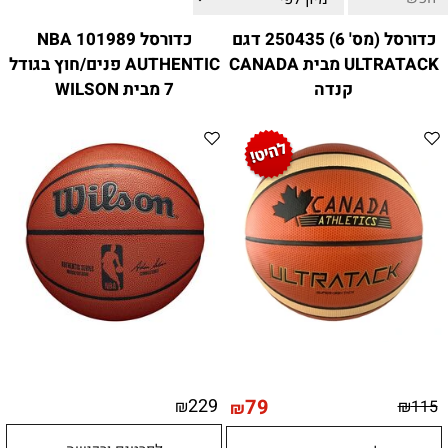
ווטצאפ
(
הודעות בלבד
):
052-8059900
כדורסל (מס' 6) 250435 דגם
כדורסל 101989 NBA
מענה טלפוני:
04-8411075
,
04-8411010
ULTRATACK מבית CANADA
AUTHENTIC פנים/חוץ בגודל
בין השעות 9:00-17:00
קנדה
7 מבית WILSON
לחיצת כפתור
"צור קשר"
באתר
דוא"ל:
citysport1@013.net
citysport2@013.net
229
79
₪
₪
115
₪