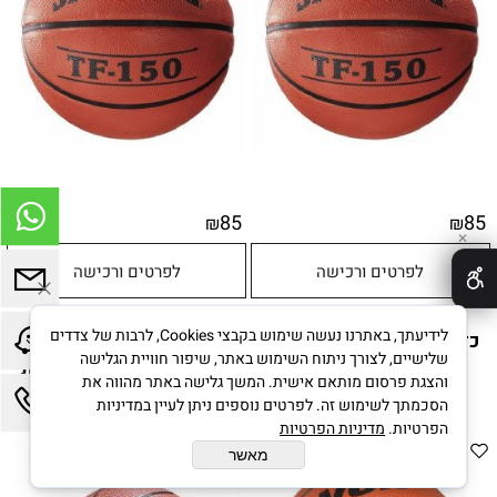
85
85
₪
₪
✕
לפרטים ורכישה
לפרטים ורכישה
לידיעתך, באתרנו נעשה שימוש בקבצי Cookies, לרבות של צדדים
כדורסל מגומי VOIT במידות
כדורסל מיני 58955 דגם PRO
שלישיים, לצורך ניתוח השימוש באתר, שיפור חוויית הגלישה
3,5,6,7 לבחירה
MINI HOOP™ BALL מבית
והצגת פרסום מותאם אישית. המשך גלישה באתר מהווה את
SKLZ
הסכמתך לשימוש זה. לפרטים נוספים ניתן לעיין במדיניות
הפרטיות.
מדיניות הפרטיות
מאשר