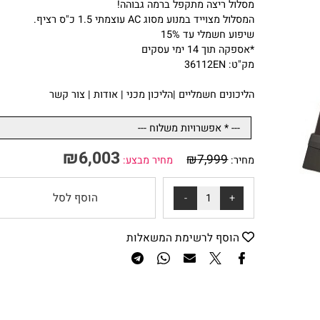
ומתאים לבעלי חללים מרווחים".
מסלול ריצה מקצועי מתקפל VO2 דגם FAC
מסלול ריצה מתקפל ברמה גבוהה!
המסלול מצוייד במנוע מסוג AC עוצמתי 1.5 כ"ס רציף.
שיפוע חשמלי עד 15%
*אספקה תוך 14 ימי עסקים
מק"ט: 36112EN
ה
ליכונים חשמליים
|
הליכון מכני
|
אודות
|
צור קשר
₪
6,003
₪
7,999
מחיר:
מחיר מבצע:
הוסף לסל
הוסף לרשימת המשאלות