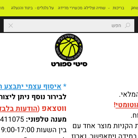
בריכות
שחיה וצלילה
מכשירי מדידה
על גלגלים
ביגוד והנעלה
מוסדו
*
איסוף עצמי יתבצע רק 
י.
לבירור נוסף ניתן ליצור 
מטי
!
ווטצאפ
(
הודעות בלבד
):
מענה טלפוני:
-8411075
ניות מוצר אחד עם
בין השעות 9:00-17:00