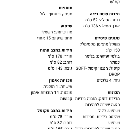
ס בשיא: 1.5 כ"ס
מדידת דופק: כלול
נוע: מנוע AC
גרף התקדמות: כלול
מהירות מקסימלית: 18
מסך תצוגה: צג LCD
ש
תוספות
ות שטח ריצה
מפסק ביטחון: כלול
סילה: 52 ס"מ
סילה: 136 ס"מ
שיפוע
סוג שיפוע: חשמלי
ים פיסיים
אחוז שיפוע: 15 אחוז
 מתאמן מקסימלי:
מידות במצב פתוח
י זעזועים: בלימה
אורך: 178 ס"מ
ה
רוחב: 82 ס"מ
קיפול: מנגנון קיפול SOFT-
גובה: 143 ס"מ
D
לים
תכניות אימון
אישיות: 1 תוכנית
ות
מובנות: 14 תוכניות אימון
ת דופק: מובנה בידיות
קבועות