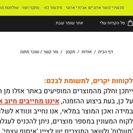
רי כושר ארוביים
אביזרי ארובי
מיכשור כח
מתקני חצר
שולחנות משחק
קניות שלי
אתר שומר שבת
דף הבית
/
אודות
/
תקנון
/
צור קשר
/
שובר מתנה
ת יקרים, לתשומת לבכם:
וחלק מהמוצרים המופיעים באתר אזלו מן המלא
 בעת ביצוע ההזמנה,
איננו
מחייבים חיוב אוטו
ואכן המוצר במלאי, אנו נחייב ונוודא לשלוח.
מעונין במספר מוצרים, ניתן להכניס לעגלת הק