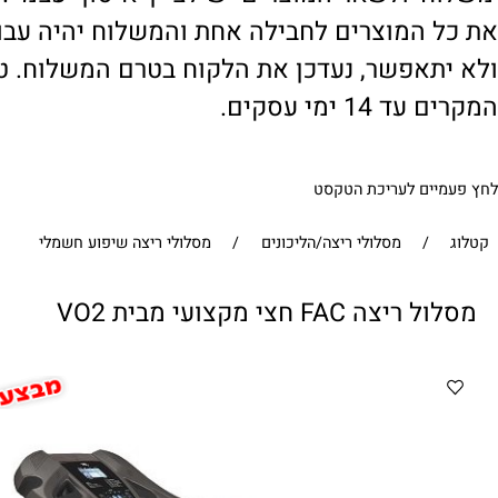
' ולשאר המוצרים יש לציין 'איסוף עצמי'. במי
 המוצרים לחבילה אחת והמשלוח יהיה עבור ח
תאפשר, נעדכן את הלקוח בטרם המשלוח. טיפול
1 ימי עסקים.
ים לעריכת הטקסט
/
מסלולי ריצה/הליכונים
/
מסלולי ריצה שיפוע חשמלי
 FAC חצי מקצועי מבית VO2