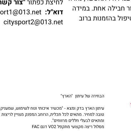
דה ויתאפשר, נארוז
לחיצת כפתור
"צור קשר"
ב
בילה אחת. במידה
דוא"ל:
ysport1@013.net
 בהזמנות ברוב
citysport2@013.net
הבחירה של עיתון "הארץ"
עיתון הארץ בדק ומצא - "מכשיר איכותי ונוח לשימוש, שמעניק תמ
טובה למחיר. מתאים לכל תכלית, הרוחב המפנק מצויין לריצות ארו