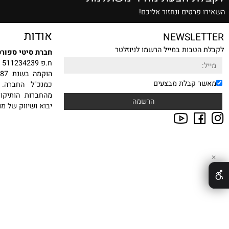
שרות הזמנה טלפונית
אלופים בתחום
ת הצעת מחיר משתלמת
רטים ונחזור אליכם!
אודות
NEWSLE
טבות במייל הרשמו לניוזלטר
חברת סיטי ספורט בע"מ
ח.פ 511234239
הוקמה
 קבלת מבצעים
כמנכ"ל החברה. עם ה
מהחברות הותיקות, היצ
יבוא ושיווק של מוצרי ס