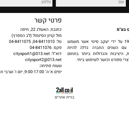
רכישה מאובטחת
החזרות והחלפות
פרטי קשר
כתובת: האשלג 22, חיפה
מול קניון הסינמול (לב המפרץ)
 בשנת 1987 על ידי יעקב סיטי אשר משמש
טל: 04-8411010, 04-8411075
שנים החברה גדלה להיות
פקס: 04-8411076
יבות והגדולות ביותר בתחום
דוא"ל:
citysport1@013.net
פורט וכושר לשימוש ביתי.
citysport2@013.net
שעות פתיחה:
ימים א'-ה' 9:00-17:00, יום ו' וערבי חג 9:00-13:00