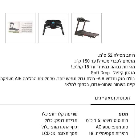
52 ס"מ.
די משקל! עד 150 ק"ג.
הה במיוחד עד 18 קמ"ש!
- Soft Drop
ית ויציבות בריצה. אחוזי הבלימה הגבוהים מסייעים לשמירה טובה על המפרקים והגב ולתחושת ריצה טובה ונוחה.
חור ושחור-אדום, בכפוף למלאי
ות ומאפיינים
ע
שריפת קלוריות: כלו