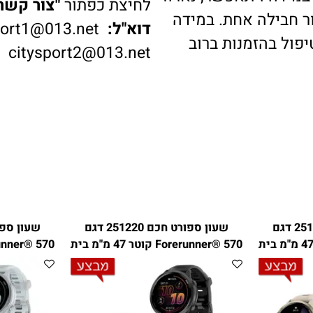
דה ויתאפשר, נארוז
לחיצת כפתור
"צור קשר"
ב
בילה אחת. במידה
דוא"ל:
ysport1@013.net
 בהזמנות ברוב
citysport2@013.net
ורט חכם 251221 דגם
שעון ספורט חכם 251220 דגם
Forer קוטר 47 מ"מ בית
Forerunner® 570 קוטר 47 מ"מ בית
N
GARMIN