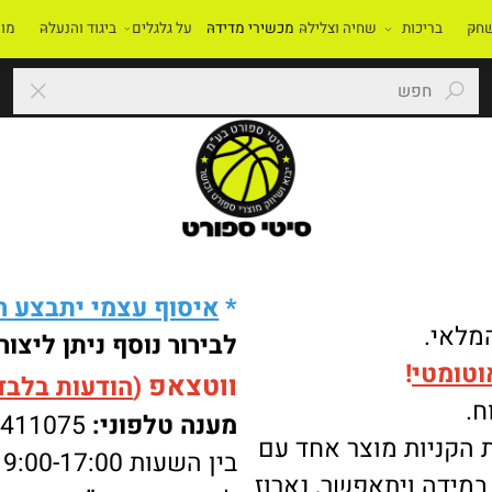
בריכות
שחיה וצלילה
מכשירי מדידה
על גלגלים
ביגוד והנעלה
מוסדו
*
איסוף עצמי יתבצע רק 
י.
לבירור נוסף ניתן ליצור 
מטי
!
ווטצאפ
(
הודעות בלבד
):
מענה טלפוני:
-8411075
ניות מוצר אחד עם
בין השעות 9:00-17:00