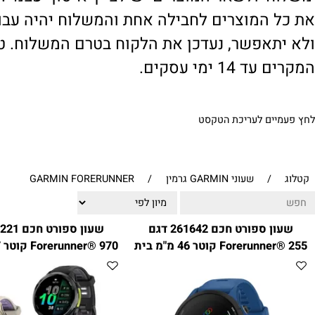
' ולשאר המוצרים יש לציין 'איסוף עצמי'. במי
 המוצרים לחבילה אחת והמשלוח יהיה עבור ח
תאפשר, נעדכן את הלקוח בטרם המשלוח. טיפול
1 ימי עסקים.
ים לעריכת הטקסט
/
שעוני GARMIN גרמין
/
GARMIN FORERUNNER
שעון ספורט חכם 261642 דגם
שעון ספ
Forerunner® 255 קוטר 46 מ"מ בית
unner® 970
GARMIN
GARMIN