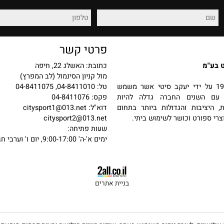
רכישה מאובטחת
החזרות והחלפות
פרטי קשר
כתובת: האשלג 22, חיפה
מול קניון הסינמול (לב המפרץ)
 בשנת 1987 על ידי יעקב סיטי אשר משמש
טל: 04-8411010, 04-8411075
שנים החברה גדלה להיות
פקס: 04-8411076
יבות והגדולות ביותר בתחום
דוא"ל:
citysport1@013.net
פורט וכושר לשימוש ביתי.
citysport2@013.net
שעות פתיחה:
ימים א'-ה' 9:00-17:00, יום ו' וערבי חג 9:00-13:00