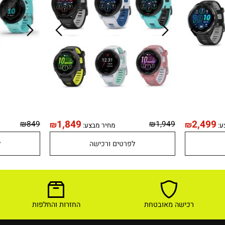
1,849
2,4
₪
849
₪
1,949
₪
₪
מחיר מבצע:
לפרטים ורכישה
לפר