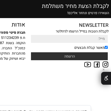
שרות הזמנה טלפונית
אלופים בתחום
ת הצעת מחיר משתלמת
רטים ונחזור אליכם!
אודות
NEWSLE
טבות במייל הרשמו לניוזלטר
חברת סיטי ספורט בע"מ
ח.פ 511234239
הוקמה
 קבלת מבצעים
כמנכ"ל החברה. עם ה
מהחברות הותיקות, היצ
יבוא ושיווק של מוצרי ס