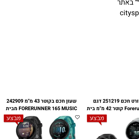
אתר
cit
שעון ספורט חכם 251219 דגם
שעון חכם בקוטר 43 מ"מ 242909
Forerunner® 570 קוטר 42 מ"מ בית
FORERUNNER 165 MUSIC מבית
GARMIN
GARMI