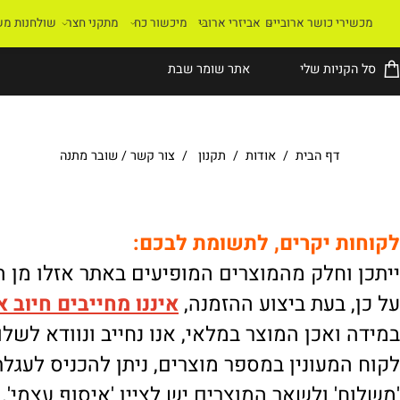
רי כושר ארוביים
אביזרי ארובי
מיכשור כח
מתקני חצר
שולחנות משחק
קניות שלי
אתר שומר שבת
דף הבית
/
אודות
/
תקנון
/
צור קשר
/
שובר מתנה
ת יקרים, לתשומת לבכם:
וחלק מהמוצרים המופיעים באתר אזלו מן המלא
 בעת ביצוע ההזמנה,
איננו
מחייבים חיוב אוטו
ואכן המוצר במלאי, אנו נחייב ונוודא לשלוח.
מעונין במספר מוצרים, ניתן להכניס לעגלת הק