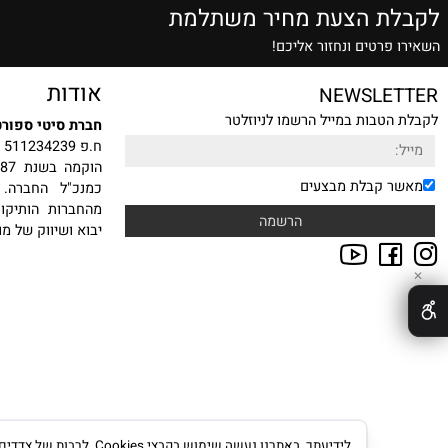
שרות הזמנה טלפונית
אלופים בתחום
ת הצעת מחיר משתלמת
רטים ונחזור אליכם!
אודות
NEWSLE
טבות במייל הרשמו לניוזלטר
חברת סיטי ספורט בע"מ
ח.פ 511234239
הוקמה
 קבלת מבצעים
כמנכ"ל החברה. עם ה
מהחברות הותיקות, היצ
יבוא ושיווק של מוצרי ס