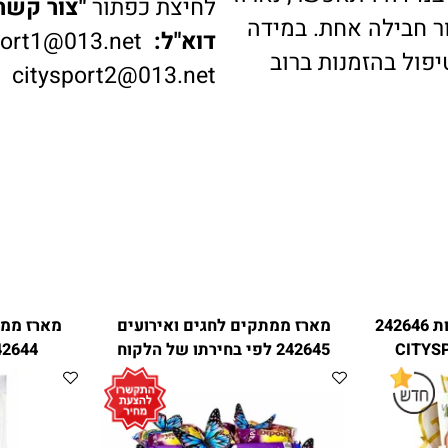
דה ויתאפשר, נארוז
לחיצת כפתור
"צור קשר"
ב
בילה אחת. במידה
דוא"ל:
ysport1@013.net
 בהזמנות ברוב
citysport2@013.net
 קאלות סרוגות 242646
מארז ממתקים לחגים ואירועים
מארז ממתקי
242645 לפי בחירתו של הלקוח
4
מבית CITYSPORT
RT