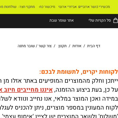
רי כושר ארוביים
אביזרי ארובי
מיכשור כח
מתקני חצר
שולחנות משחק
קניות שלי
אתר שומר שבת
דף הבית
/
אודות
/
תקנון
/
צור קשר
/
שובר מתנה
ת יקרים, לתשומת לבכם:
וחלק מהמוצרים המופיעים באתר אזלו מן המלא
 בעת ביצוע ההזמנה,
איננו
מחייבים חיוב אוטו
ואכן המוצר במלאי, אנו נחייב ונוודא לשלוח.
מעונין במספר מוצרים, ניתן להכניס לעגלת הק