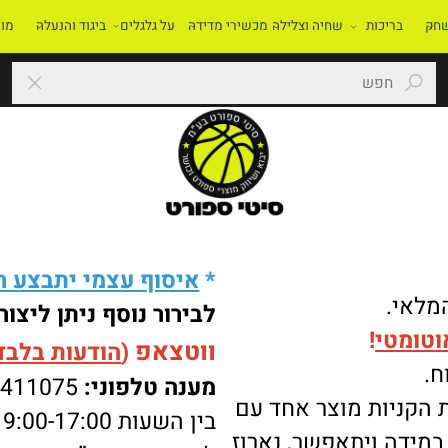
בריכות
שחיה וצלילה
מכשירי מדידה
על גלגלים
ביגוד והנעלה
מוסדו
*
איסוף עצמי יתבצע רק 
י.
לבירור נוסף ניתן ליצור 
מטי
!
ווטצאפ
(
הודעות בלבד
):
מענה טלפוני:
-8411075
ניות מוצר אחד עם
בין השעות 9:00-17:00