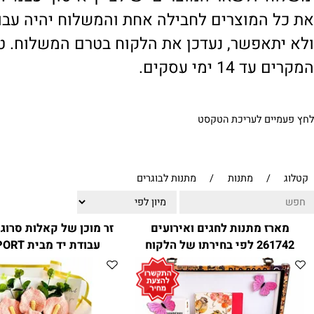
' ולשאר המוצרים יש לציין 'איסוף עצמי'. במי
 המוצרים לחבילה אחת והמשלוח יהיה עבור ח
תאפשר, נעדכן את הלקוח בטרם המשלוח. טיפול
1 ימי עסקים.
ים לעריכת הטקסט
/
מתנות
/
מתנות לבוגרים
ז מתנות לחגים ואירועים
זר מוכן של
261742 לפי בחירתו של הלקוח
עבודת יד מבית CITYSPORT
מבית CITYSPORT