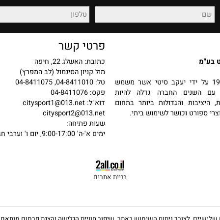
רכישה מאובטחת
החזרות והחלפות
פרטי קשר
כתובת: האשלג 22, חיפה
מול קניון הסינמול (לב המפרץ)
 בשנת 1987 על ידי יעקב סיטי אשר משמש
טל: 04-8411010, 04-8411075
שנים החברה גדלה להיות
פקס: 04-8411076
יבות והגדולות ביותר בתחום
דוא"ל:
citysport1@013.net
פורט וכושר לשימוש ביתי.
citysport2@013.net
שעות פתיחה:
ימים א'-ה' 9:00-17:00, יום ו' וערבי חג 9:00-13:00