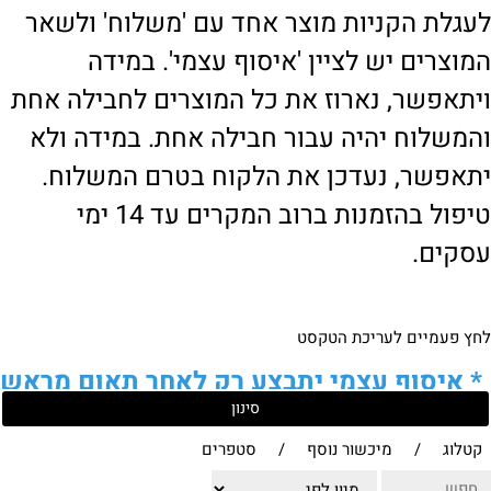
לעגלת הקניות מוצר אחד עם 'משלוח' ולשאר
המוצרים יש לציין 'איסוף עצמי'. במידה
ויתאפשר, נארוז את כל המוצרים לחבילה אחת
והמשלוח יהיה עבור חבילה אחת. במידה ולא
יתאפשר, נעדכן את הלקוח בטרם המשלוח.
טיפול בהזמנות ברוב המקרים עד 14 ימי
עסקים.
לחץ פעמיים לעריכת הטקסט
*
איסוף עצמי יתבצע רק לאחר תאום מראש
סינון
של הלקוח מול נציגנו
!
קטלוג
/
מיכשור נוסף
/
סטפרים
לבירור נוסף ניתן ליצור עמנו קשר: