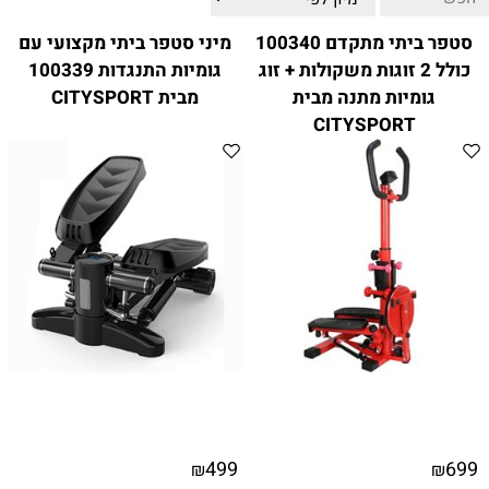
ווטצאפ
(
הודעות בלבד
):
052-8059900
סטפר ביתי מתקדם 100340
מיני סטפר ביתי מקצועי עם
מענה טלפוני:
04-8411075
,
04-8411010
כולל 2 זוגות משקולות + זוג
גומיות התנגדות 100339
בין השעות 9:00-17:00
גומיות מתנה מבית
מבית CITYSPORT
לחיצת כפתור
"צור קשר"
באתר
CITYSPORT
דוא"ל:
citysport1@013.net
citysport2@013.net
499
699
₪
₪