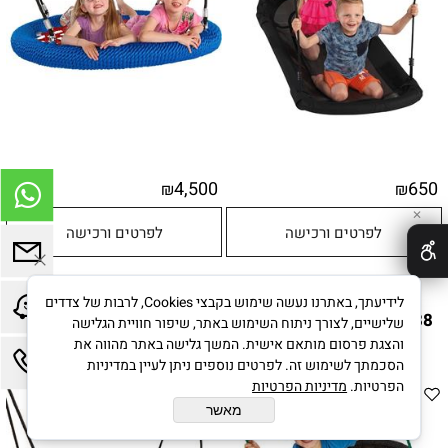
4,500
650
₪
₪
✕
לפרטים ורכישה
לפרטים ורכישה
נדנדת קן הציפור עכביש
נדנדת קן ציפור מקצועית
לידיעתך, באתרנו נעשה שימוש בקבצי Cookies, לרבות של צדדים
101888 מבית CITYSPORT
ציבורית 101887 מבית
שלישיים, לצורך ניתוח השימוש באתר, שיפור חוויית הגלישה
CITYSPORT
והצגת פרסום מותאם אישית. המשך גלישה באתר מהווה את
הסכמתך לשימוש זה. לפרטים נוספים ניתן לעיין במדיניות
הפרטיות.
מדיניות הפרטיות
מאשר