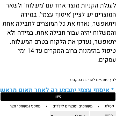
לעגלת הקניות מוצר אחד עם 'משלוח' ולשאר
המוצרים יש לציין 'איסוף עצמי'. במידה
ויתאפשר, נארוז את כל המוצרים לחבילה אחת
והמשלוח יהיה עבור חבילה אחת. במידה ולא
יתאפשר, נעדכן את הלקוח בטרם המשלוח.
טיפול בהזמנות ברוב המקרים עד 14 ימי
עסקים.
לחץ פעמיים לעריכת הטקסט
*
איסוף עצמי יתבצע רק לאחר תאום מראש
סינון
של הלקוח מול נציגנו
!
קטלוג
/
משחקים ומוצרים לילדים
/
מתקני ומשחקי חצר
לבירור נוסף ניתן ליצור עמנו קשר: