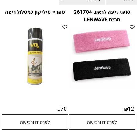
ווטצאפ
(
הודעות בלבד
):
052-8059900
סופג זיעה לראש 261704
ספריי סיליקון למסלול ריצה
מענה טלפוני:
04-8411075
,
04-8411010
מבית LENWAVE
בין השעות 9:00-17:00
לחיצת כפתור
"צור קשר"
באתר
דוא"ל:
citysport1@013.net
citysport2@013.net
70
12
₪
₪
לפרטים ורכישה
לפרטים ורכישה