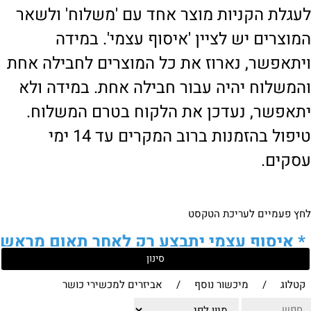
לעגלת הקניות מוצר אחד עם 'משלוח' ולשאר
המוצרים יש לציין 'איסוף עצמי'. במידה
ויתאפשר, נארוז את כל המוצרים לחבילה אחת
והמשלוח יהיה עבור חבילה אחת. במידה ולא
יתאפשר, נעדכן את הלקוח בטרם המשלוח.
טיפול בהזמנות ברוב המקרים עד 14 ימי
עסקים.
לחץ פעמיים לעריכת הטקסט
*
איסוף עצמי יתבצע רק לאחר תאום מראש
סינון
של הלקוח מול נציגנו
!
קטלוג
/
מיכשור נוסף
/
אביזרים למכשירי כושר
לבירור נוסף ניתן ליצור עמנו קשר: