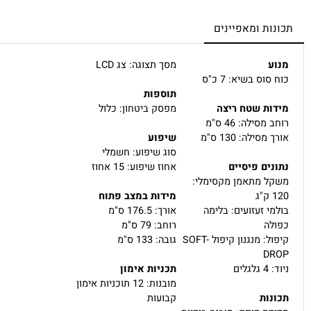
, גובה - 155 ס"מ
ן עד 120 ק"ג
מנוע
ות ומאפיינים
ע
מסך תצוגה: צג LCD
וס בשיא: 7 כ"ס
תוספות
ות שטח ריצה
מפסק ביטחון: כלול
סילה: 46 ס"מ
סילה: 130 ס"מ
שיפוע
סוג שיפוע: חשמלי
ים פיסיים
אחוז שיפוע: 15 אחוז
 מתאמן מקסימלי:
מידות במצב פתוח
י זעזועים: בלימה
אורך: 176.5 ס"מ
ה
רוחב: 79 ס"מ
קיפול: מנגנון קיפול SOFT-
גובה: 133 ס"מ