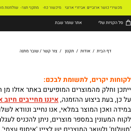
רי כושר ארוביים
אביזרי ארובי
מיכשור כח
מתקני חצר
שולחנות משחק
קניות שלי
אתר שומר שבת
דף הבית
/
אודות
/
תקנון
/
צור קשר
/
שובר מתנה
ת יקרים, לתשומת לבכם:
וחלק מהמוצרים המופיעים באתר אזלו מן המלא
 בעת ביצוע ההזמנה,
איננו
מחייבים חיוב אוטו
ואכן המוצר במלאי, אנו נחייב ונוודא לשלוח.
מעונין במספר מוצרים, ניתן להכניס לעגלת הק