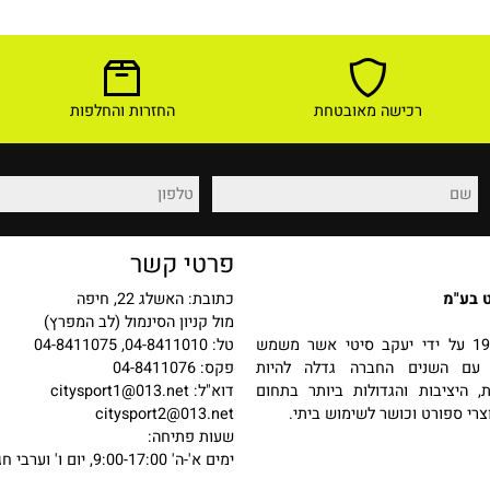
6,003
3,2
₪
4,890
₪
7,999
₪
₪
מחיר מבצע:
לפרטים ורכישה
לפר
רכישה מאובטחת
החזרות והחלפות
פרטי קשר
כתובת: האשלג 22, חיפה
מול קניון הסינמול (לב המפרץ)