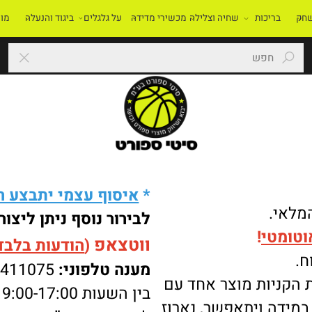
בריכות
שחיה וצלילה
מכשירי מדידה
על גלגלים
ביגוד והנעלה
מוסדו
*
איסוף עצמי יתבצע רק 
י.
לבירור נוסף ניתן ליצור 
מטי
!
ווטצאפ
(
הודעות בלבד
):
מענה טלפוני:
-8411075
ניות מוצר אחד עם
בין השעות 9:00-17:00