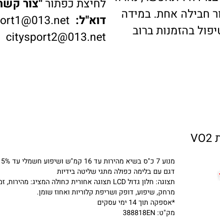
דה ויתאפשר, נארוז
לחיצת כפתור
"צור קשר"
ב
בילה אחת. במידה
דוא"ל:
ysport1@013.net
 בהזמנות ברוב
citysport2@013.net
מנוע 7 כ"ס בשיא מהירות עד 16 קמ"ש ושיפוע חשמלי עד 15%
דגם עם בלימה כפולה מתגי שליטה בידיות
תצוגה: חלון גדול LCD תצוגה אחורית כחולה המציג: מהירות, זמן,
מרחק, שיפוע, דופק ושריפת קלוריות ואחוז שומן.