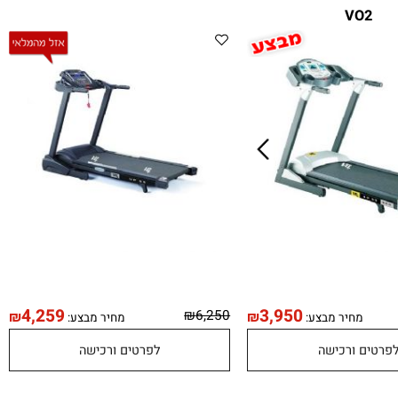
מסלול ריצה חשמלי GO53 מבית
מסלול ריצה UP55 מבית VO 2
VO2