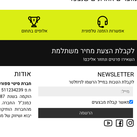
24
3,297
₪
3,990
₪
מחיר מבצע:
מחיר מבצע:
לפרטים ורכישה
לפרטים ורכישה
ם אחרונים שנצפו
שרות הזמנה טלפונית
אלופים בתחום
ת הצעת מחיר משתלמת
רטים ונחזור אליכם!
אודות
NEWSLE
טבות במייל הרשמו לניוזלטר
חברת סיטי ספורט בע"מ
ח.פ 511234239