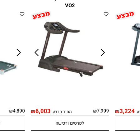
ריצה מתקדם GO45 מבית
מסלול ריצה FAC חצי מקצועי מבית
VO2