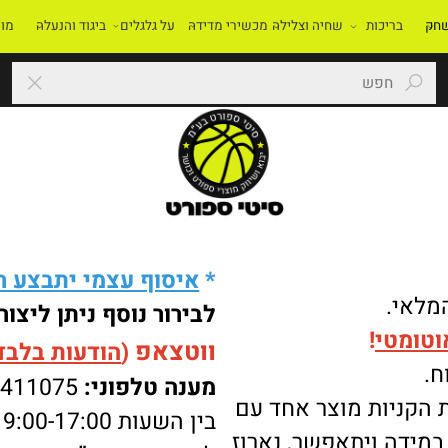
בריכות
שחיה וצלילה
מכשירי מדידה
על גלגלים
ביגוד והנעלה
מוסדו
*
איסוף עצמי יתבצע רק 
י.
לבירור נוסף ניתן ליצור 
מטי
!
ווטצאפ
(
הודעות בלבד
):
מענה טלפוני:
-8411075
ניות מוצר אחד עם
בין השעות 9:00-17:00