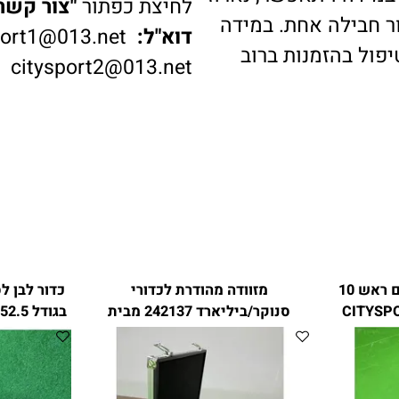
דה ויתאפשר, נארוז
לחיצת כפתור
"צור קשר"
ב
בילה אחת. במידה
דוא"ל:
ysport1@013.net
 בהזמנות ברוב
citysport2@013.net
מקל סנוקר 2 חלקים עם ראש 10
מזוודה מהודרת לכדורי
סנוקר/ביליארד 242137 מבית
בגודל 52.5 מ"מ מבית CITYSPORT
CITYSPORT