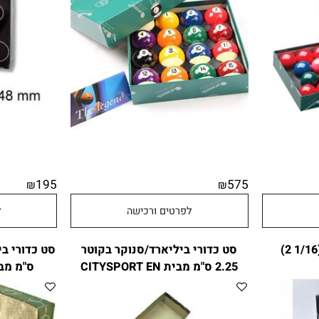
ים לסנוקר 100380 בגודל
סט כדורי פול 100341 2.16
סט כדורים לסנוק
ARAMITH PREIMIER ארמיט
195
575
₪
₪
לפרטים ורכישה
לפר