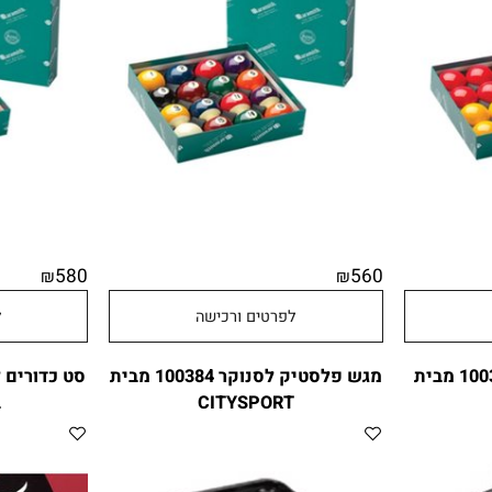
אינצ' ארמיס פרימייר
אינצ' א
580
560
₪
₪
לפרטים ורכישה
לפר