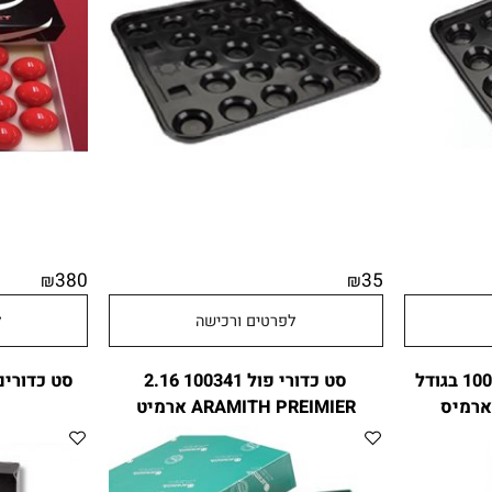
לסטיק לפול 100385 מבית
מגש פלסטיק לסנוקר 100384 מבית
CITYSPORT
בגודל 
380
35
₪
₪
לפרטים ורכישה
לפר