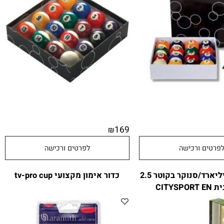
ר בגודל 48 מ"מ
סט כדורים לשולחן ביליארד פול
91220 מבית CITYSPORT
169
₪
טים ורכישה
לפרטים ורכישה