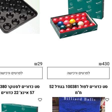
סט כדורים לסנוקר 100387 בגודל
מגש פ
 ארמיס
CITYSPORT
29
₪
לפרטים ורכישה
לפרטים ורכישה