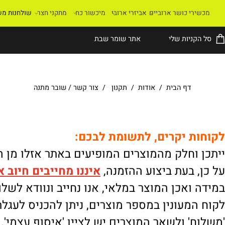
רי כושר ארוביים
אביזרי ארובי
מיכשור כח
מתקני חצר
שולחנות משחק
קניות שלי
אתר שומר שבת
דף הבית
/
אודות
/
תקנון
/
צור קשר
/
שובר מתנה
ת יקרים, לתשומת לבכם:
וחלק מהמוצרים המופיעים באתר אזלו מן המלא
 בעת ביצוע ההזמנה,
איננו
מחייבים חיוב אוטו
ואכן המוצר במלאי, אנו נחייב ונוודא לשלוח.
מעונין במספר מוצרים, ניתן להכניס לעגלת הק