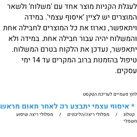
לעגלת הקניות מוצר אחד עם 'משלוח' ולשאר
המוצרים יש לציין 'איסוף עצמי'. במידה
ויתאפשר, נארוז את כל המוצרים לחבילה אחת
והמשלוח יהיה עבור חבילה אחת. במידה ולא
יתאפשר, נעדכן את הלקוח בטרם המשלוח.
טיפול בהזמנות ברוב המקרים עד 14 ימי
עסקים.
לחץ פעמיים לעריכת הטקסט
*
איסוף עצמי יתבצע רק לאחר תאום מראש
קטלוג
/
מסלולי ריצה/הליכונים
/
מסלולי ריצה שיפוע
של הלקוח מול נציגנו
!
חשמלי
לבירור נוסף ניתן ליצור עמנו קשר: