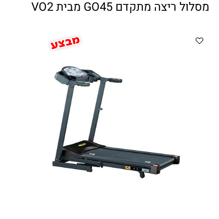
ווטצאפ
(
הודעות בלבד
):
052-8059900
מסלול ריצה מתקדם GO45 מבית VO2
מענה טלפוני:
04-8411075
,
04-8411010
בין השעות 9:00-17:00
לחיצת כפתור
"צור קשר"
באתר
דוא"ל:
citysport1@013.net
citysport2@013.net