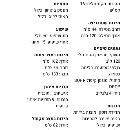
מהירות מקסימלית: 16
תוספות
קמ"ש
מפסק ביטחון: כלול
מאחז לכוס: כלול
מידות שטח ריצה
רוחב מסילה: 44 ס"מ
שיפוע
אורך מסילה: 120 ס"מ
סוג שיפוע: חשמלי
אחוז שיפוע: 15 אחוז
נתונים פיסיים
משקל מתאמן מקסימלי:
מידות במצב פתוח
120 ק"ג
אורך: 162 ס"מ
בולמי זעזועים: בלימה
רוחב: 75 ס"מ
כפולה
גובה: 133 ס"מ
קיפול: מנגנון קיפול SOFT-
DROP
תכניות אימון
ניוד: 4 גלגלים
אישיות: 1 תוכנית
מובנות: 9 תוכניות אימון
תכונות
קבועות
מדידת דופק: מובנה בידיות
הגעה ישירה למהירות
מידות במצב מקופל
ושיפוע: כלול
אורך: 82 ס"מ