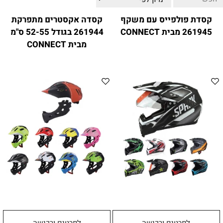
ווטצאפ
(
הודעות בלבד
):
052-8059900
קסדת פולפייס עם משקף
קסדה אקסטרים מתפרקת
מענה טלפוני:
04-8411075
,
04-8411010
261945 מבית CONNECT
261944 בגודל 52-55 ס"מ
בין השעות 9:00-17:00
מבית CONNECT
לחיצת כפתור
"צור קשר"
באתר
דוא"ל:
citysport1@013.net
citysport2@013.net