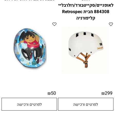
לאופניים/סקייטבורד/רולרבליידס
884308 מבית Retrospec
קליפורניה
50
299
₪
₪
לפרטים ורכישה
לפרטים ורכישה