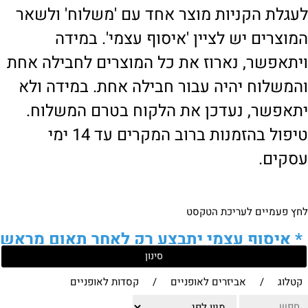
לעגלת הקניות מוצר אחד עם 'משלוח' ולשאר
המוצרים יש לציין 'איסוף עצמי'. במידה
ויתאפשר, נארוז את כל המוצרים לחבילה אחת
והמשלוח יהיה עבור חבילה אחת. במידה ולא
יתאפשר, נעדכן את הלקוח בטרם המשלוח.
טיפול בהזמנות ברוב המקרים עד 14 ימי
עסקים.
לחץ פעמיים לעריכת הטקסט
*
איסוף עצמי יתבצע רק לאחר תאום מראש
סינון
של הלקוח מול נציגנו
!
קטלוג
/
אביזרים לאופניים
/
קסדות לאופניים
לבירור נוסף ניתן ליצור עמנו קשר: