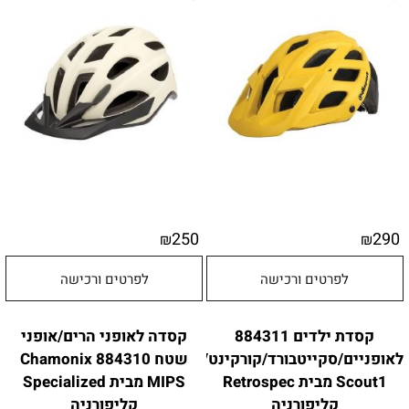
250
290
₪
₪
לפרטים ורכישה
לפרטים ורכישה
קסדת ילדים 884311
קסדה לאופני הרים/אופני
לאופניים/סקייטבורד/קורקינט/רולרבליידס
שטח 884310 Chamonix
Scout1 מבית Retrospec
MIPS מבית Specialized
קליפורניה
קליפורניה