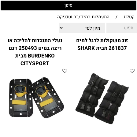
ווטצאפ
(
הודעות בלבד
):
052-8059900
סינון
מענה טלפוני:
04-8411075
,
04-8411010
קטלוג
/
התעמלות במים/כח וטכניקה
בין השעות 9:00-17:00
לחיצת כפתור
"צור קשר"
באתר
זוג משקולות לרגל למים
נעלי התנגדות להליכה או
דוא"ל:
citysport1@013.net
261837 מבית SHARK
ריצה במים 250493 דגם
citysport2@013.net
BURDENKO מבית
CITYSPORT