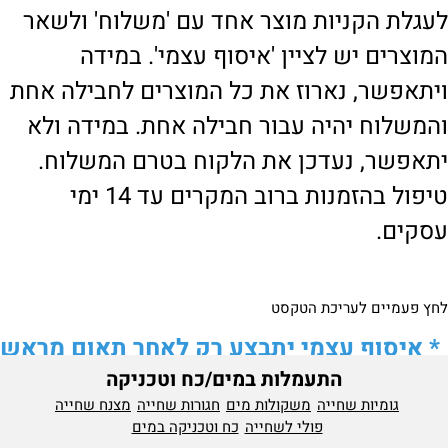
לעגלת הקניות מוצר אחד עם 'משלוח' ולשאר
המוצרים יש לציין 'איסוף עצמי'. במידה
ויתאפשר, נארוז את כל המוצרים לחבילה אחת
והמשלוח יהיה עבור חבילה אחת. במידה ולא
יתאפשר, נעדכן את הלקוח בטרם המשלוח.
טיפול בהזמנות ברוב המקרים עד 14 ימי
עסקים.
לחץ פעמיים לעריכת הטקסט
*
איסוף עצמי יתבצע רק לאחר תאום מראש
התעמלות במים/כח וטכניקה
של הלקוח מול נציגנו
!
גומיות שחייה
משקולות מים
חגורות שחייה
מצנח שחייה
לבירור נוסף ניתן ליצור עמנו קשר:
פולי לשחייה
כח וטכניקה במים