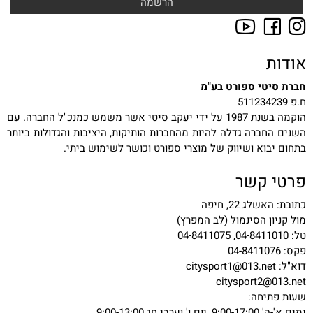
אודות
חברת סיטי ספורט בע"מ
ח.פ 511234239
הוקמה בשנת 1987 על ידי יעקב סיטי אשר משמש כמנכ"ל החברה. עם
השנים החברה גדלה להיות מהחברות הותיקות, היציבות והגדולות ביותר
בתחום יבוא ושיווק של מוצרי ספורט וכושר לשימוש ביתי.
פרטי קשר
כתובת: האשלג 22, חיפה
מול קניון הסינמול (לב המפרץ)
טל: 04-8411010, 04-8411075
פקס: 04-8411076
דוא"ל:
citysport1@013.net
citysport2@013.net
שעות פתיחה:
ימים א'-ה' 9:00-17:00, יום ו' וערבי חג 9:00-13:00