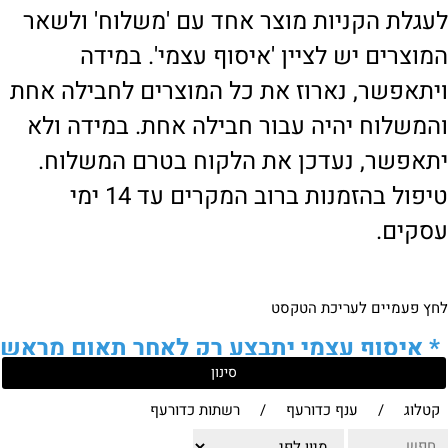
לעגלת הקניות מוצר אחד עם 'משלוח' ולשאר
המוצרים יש לציין 'איסוף עצמי'. במידה
ויתאפשר, נארוז את כל המוצרים לחבילה אחת
והמשלוח יהיה עבור חבילה אחת. במידה ולא
יתאפשר, נעדכן את הלקוח בטרם המשלוח.
טיפול בהזמנות ברוב המקרים עד 14 ימי
עסקים.
לחץ פעמיים לעריכת הטקסט
*
איסוף עצמי יתבצע רק לאחר תאום מראש
סינון
של הלקוח מול נציגנו
!
קטלוג
/
ענף כדורעף
/
רשתות כדורעף
לבירור נוסף ניתן ליצור עמנו קשר: