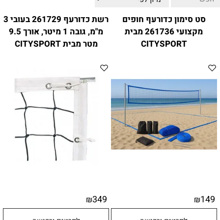
ווטצאפ
(
הודעות בלבד
):
052-8059900
סט סימון כדורעף חופים
רשת כדורעף 261729 בעובי 3
מענה טלפוני:
04-8411075
,
04-8411010
מקצועי 261736 מבית
מ"מ, גובה 1 מיטר, אורך 9.5
בין השעות 9:00-17:00
CITYSPORT
מטר מבית CITYSPORT
לחיצת כפתור
"צור קשר"
באתר
דוא"ל:
citysport1@013.net
citysport2@013.net
349
149
₪
₪