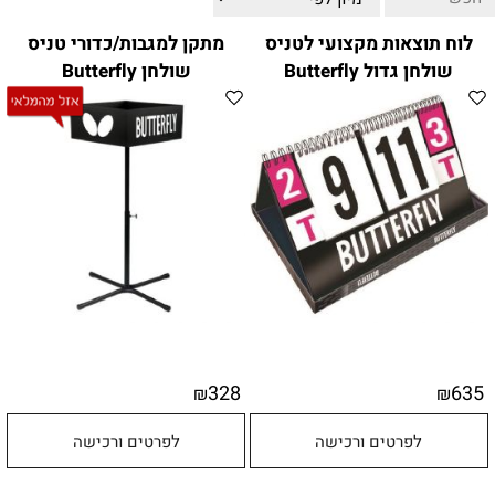
ווטצאפ
(
הודעות בלבד
):
052-8059900
לוח תוצאות מקצועי לטניס
מתקן למגבות/כדורי טניס
מענה טלפוני:
04-8411075
,
04-8411010
שולחן גדול Butterfly
שולחן Butterfly
בין השעות 9:00-17:00
לחיצת כפתור
"צור קשר"
באתר
דוא"ל:
citysport1@013.net
citysport2@013.net
328
635
₪
₪
לפרטים ורכישה
לפרטים ורכישה