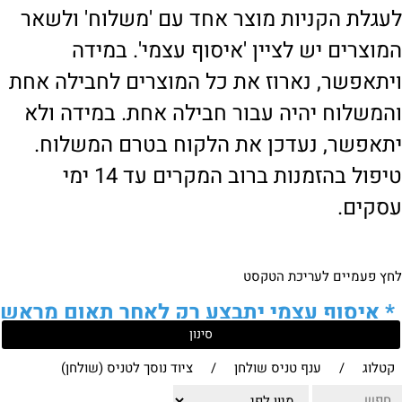
לעגלת הקניות מוצר אחד עם 'משלוח' ולשאר
המוצרים יש לציין 'איסוף עצמי'. במידה
ויתאפשר, נארוז את כל המוצרים לחבילה אחת
והמשלוח יהיה עבור חבילה אחת. במידה ולא
יתאפשר, נעדכן את הלקוח בטרם המשלוח.
טיפול בהזמנות ברוב המקרים עד 14 ימי
עסקים.
לחץ פעמיים לעריכת הטקסט
*
איסוף עצמי יתבצע רק לאחר תאום מראש
סינון
של הלקוח מול נציגנו
!
קטלוג
/
ענף טניס שולחן
/
ציוד נוסך לטניס (שולחן)
לבירור נוסף ניתן ליצור עמנו קשר: