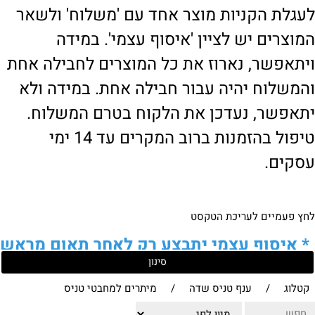
לעגלת הקניות מוצר אחד עם 'משלוח' ולשאר
המוצרים יש לציין 'איסוף עצמי'. במידה
ויתאפשר, נארוז את כל המוצרים לחבילה אחת
והמשלוח יהיה עבור חבילה אחת. במידה ולא
יתאפשר, נעדכן את הלקוח בטרם המשלוח.
טיפול בהזמנות ברוב המקרים עד 14 ימי
עסקים.
לחץ פעמיים לעריכת הטקסט
*
איסוף עצמי יתבצע רק לאחר תאום מראש
סינון
של הלקוח מול נציגנו
!
קטלוג
/
ענף טניס שדה
/
מיתרים למחבטי טניס
לבירור נוסף ניתן ליצור עמנו קשר: