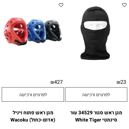
427
23
₪
₪
לפרטים ורכישה
לפרטים ורכישה
מגן ראש סגור 34529 עור
מגן ראש פתוח ויניל
סינתטי White Tiger
(אדום-כחול) Wacoku