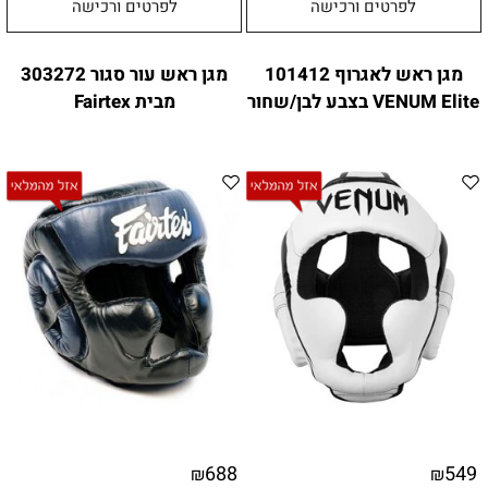
לפרטים ורכישה
לפרטים ורכישה
מגן ראש לאגרוף 101412
מגן ראש עור סגור 303272
VENUM Elite בצבע לבן/שחור
מבית Fairtex
688
549
₪
₪