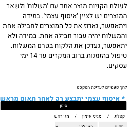
לעגלת הקניות מוצר אחד עם 'משלוח' ולשאר
המוצרים יש לציין 'איסוף עצמי'. במידה
ויתאפשר, נארוז את כל המוצרים לחבילה אחת
והמשלוח יהיה עבור חבילה אחת. במידה ולא
יתאפשר, נעדכן את הלקוח בטרם המשלוח.
טיפול בהזמנות ברוב המקרים עד 14 ימי
עסקים.
לחץ פעמיים לעריכת הטקסט
*
איסוף עצמי יתבצע רק לאחר תאום מראש
סינון
של הלקוח מול נציגנו
!
קטלוג
/
מגיני אימון
/
מגן ראש
לבירור נוסף ניתן ליצור עמנו קשר: