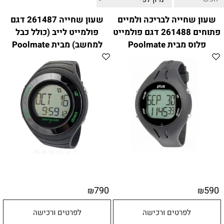
ווטצאפ
(
הודעות בלבד
):
052-8059900
שעון שחייה לבריכה ולמיים
שעון שחייה 261487 דגם
מענה טלפוני:
04-8411075
,
04-8411010
פתוחים 261488 דגם פולמייט
פולמייט לייב (כולל כבל
בין השעות 9:00-17:00
פלוס מבית Poolmate
למחשב) מבית Poolmate
לחיצת כפתור
"צור קשר"
באתר
דוא"ל:
citysport1@013.net
citysport2@013.net
790
590
₪
₪
לפרטים ורכישה
לפרטים ורכישה