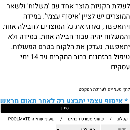
לעגלת הקניות מוצר אחד עם 'משלוח' ולשאר
המוצרים יש לציין 'איסוף עצמי'. במידה
ויתאפשר, נארוז את כל המוצרים לחבילה אחת
והמשלוח יהיה עבור חבילה אחת. במידה ולא
יתאפשר, נעדכן את הלקוח בטרם המשלוח.
טיפול בהזמנות ברוב המקרים עד 14 ימי
עסקים.
לחץ פעמיים לעריכת הטקסט
*
איסוף עצמי יתבצע רק לאחר תאום מראש
סינון
של הלקוח מול נציגנו
!
קטלוג
/
שעוני ספורט חכמים
/
שעוני שחייה POOLMATE
לבירור נוסף ניתן ליצור עמנו קשר: