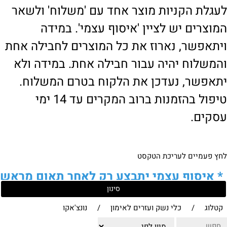
לעגלת הקניות מוצר אחד עם 'משלוח' ולשאר
המוצרים יש לציין 'איסוף עצמי'. במידה
ויתאפשר, נארוז את כל המוצרים לחבילה אחת
והמשלוח יהיה עבור חבילה אחת. במידה ולא
יתאפשר, נעדכן את הלקוח בטרם המשלוח.
טיפול בהזמנות ברוב המקרים עד 14 ימי
עסקים.
לחץ פעמיים לעריכת הטקסט
*
איסוף עצמי יתבצע רק לאחר תאום מראש
סינון
של הלקוח מול נציגנו
!
קטלוג
/
כלי נשק ועזרים לאימון
/
נונצ'אקו
לבירור נוסף ניתן ליצור עמנו קשר: