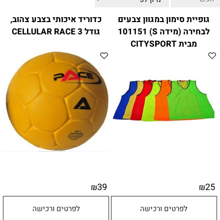
ווטצאפ
(
הודעות בלבד
):
052-8059900
גופיית סימון במגוון צבעים
כדוריד איכותי בצבע צהוב,
מענה טלפוני:
04-8411075
,
04-8411010
לבחירה (מידה S) 101151
גודל 3 CELLULAR RACE
בין השעות 9:00-17:00
מבית CITYSPORT
לחיצת כפתור
"צור קשר"
באתר
דוא"ל:
citysport1@013.net
citysport2@013.net
39
25
₪
₪
לפרטים ורכישה
לפרטים ורכישה