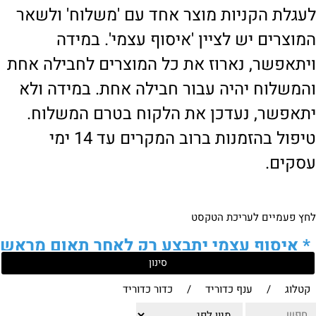
לעגלת הקניות מוצר אחד עם 'משלוח' ולשאר
המוצרים יש לציין 'איסוף עצמי'. במידה
ויתאפשר, נארוז את כל המוצרים לחבילה אחת
והמשלוח יהיה עבור חבילה אחת. במידה ולא
יתאפשר, נעדכן את הלקוח בטרם המשלוח.
טיפול בהזמנות ברוב המקרים עד 14 ימי
עסקים.
לחץ פעמיים לעריכת הטקסט
*
איסוף עצמי יתבצע רק לאחר תאום מראש
סינון
של הלקוח מול נציגנו
!
קטלוג
/
ענף כדוריד
/
כדור כדוריד
לבירור נוסף ניתן ליצור עמנו קשר: