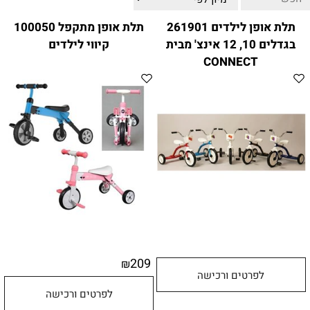
ווטצאפ
(
הודעות בלבד
):
052-8059900
תלת אופן לילדים 261901
תלת אופן מתקפל 100050
מענה טלפוני:
04-8411075
,
04-8411010
בגדלים 10, 12 אינצ' מבית
קיווי לילדים
בין השעות 9:00-17:00
CONNECT
לחיצת כפתור
"צור קשר"
באתר
דוא"ל:
citysport1@013.net
citysport2@013.net
209
₪
לפרטים ורכישה
לפרטים ורכישה