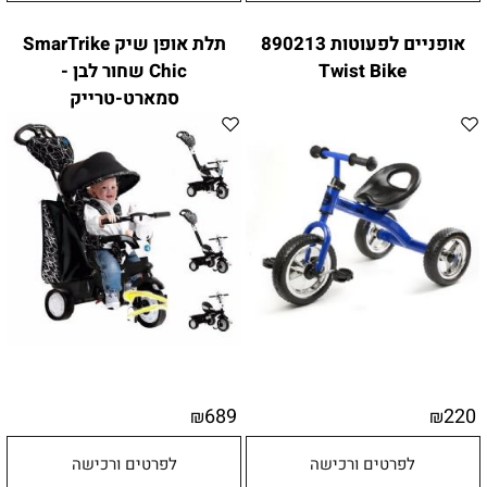
אופניים לפעוטות 890213
תלת אופן שיק SmarTrike
Twist Bike
Chic שחור לבן -
סמארט-טרייק
689
220
₪
₪
לפרטים ורכישה
לפרטים ורכישה