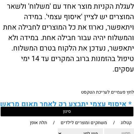
לעגלת הקניות מוצר אחד עם 'משלוח' ולשאר
המוצרים יש לציין 'איסוף עצמי'. במידה
ויתאפשר, נארוז את כל המוצרים לחבילה אחת
והמשלוח יהיה עבור חבילה אחת. במידה ולא
יתאפשר, נעדכן את הלקוח בטרם המשלוח.
טיפול בהזמנות ברוב המקרים עד 14 ימי
עסקים.
לחץ פעמיים לעריכת הטקסט
*
איסוף עצמי יתבצע רק לאחר תאום מראש
סינון
של הלקוח מול נציגנו
!
קטלוג
/
משחקים ומוצרים לילדים
/
תלת אופן
לבירור נוסף ניתן ליצור עמנו קשר: