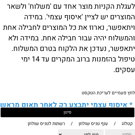
לעגלת הקניות מוצר אחד עם 'משלוח' ולשאר
המוצרים יש לציין 'איסוף עצמי'. במידה
ויתאפשר, נארוז את כל המוצרים לחבילה אחת
והמשלוח יהיה עבור חבילה אחת. במידה ולא
יתאפשר, נעדכן את הלקוח בטרם המשלוח.
טיפול בהזמנות ברוב המקרים עד 14 ימי
עסקים.
לחץ פעמיים לעריכת הטקסט
*
איסוף עצמי יתבצע רק לאחר תאום מראש
סינון
של הלקוח מול נציגנו
!
קטלוג
/
ענף טניס שולחן
/
רשתות לטניס שולחן
לבירור נוסף ניתן ליצור עמנו קשר: