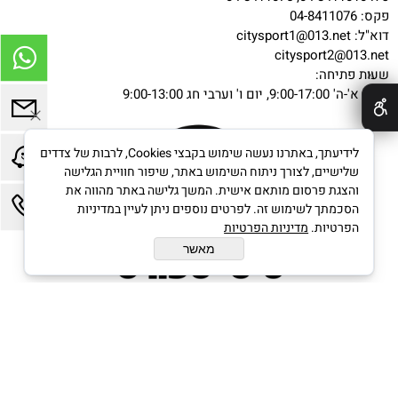
פקס: 04-8411076
דוא"ל:
citysport1@013.net
citysport2@013.net
שעות פתיחה:
✕
ימים א'-ה' 9:00-17:00, יום ו' וערבי חג 9:00-13:00
לידיעתך, באתרנו נעשה שימוש בקבצי Cookies, לרבות של צדדים
שלישיים, לצורך ניתוח השימוש באתר, שיפור חוויית הגלישה
והצגת פרסום מותאם אישית. המשך גלישה באתר מהווה את
הסכמתך לשימוש זה. לפרטים נוספים ניתן לעיין במדיניות
הפרטיות.
מדיניות הפרטיות
מאשר
בניית אתרים