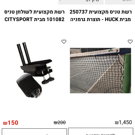
ווטצאפ
(
הודעות בלבד
):
052-8059900
רשת טניס מקצועית 250737
רשת מקצועית לשולחן טניס
מענה טלפוני:
04-8411075
,
04-8411010
מבית HUCK - תוצרת גרמניה
101082 מבית CITYSPORT
בין השעות 9:00-17:00
לחיצת כפתור
"צור קשר"
באתר
דוא"ל:
citysport1@013.net
citysport2@013.net
150
1,450
₪
200
₪
₪