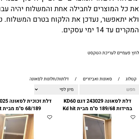
' ולשאר המוצרים יש לציין 'איסוף עצמי'. במי
 המוצרים לחבילה אחת והמשלוח יהיה עבור ח
תאפשר, נעדכן את הלקוח בטרם המשלוח. טיפול
1 ימי עסקים.
ים לעריכת הטקסט
/
סאונות ואביזרים
/
דלתות/חלונות לסאונה
דלת לסאונה 243029 דגם KD60
דלת ז
 מבית Kd hit
68/189 ס"מ מבית KD Hit