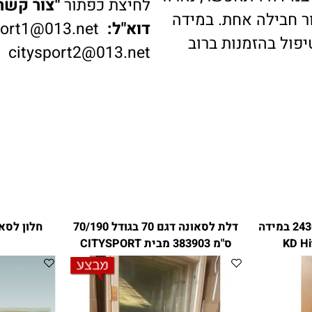
דה ויתאפשר, נארוז
לחיצת כפתור
"צור קשר"
ב
בילה אחת. במידה
דוא"ל:
ysport1@013.net
 בהזמנות ברוב
citysport2@013.net
כוכית לסאונה 243025 במידה
דלת לסאונה דגם 70 בגודל 70/190
חלון לסאונה במיד
ס"מ 383903 מבית CITYSPORT