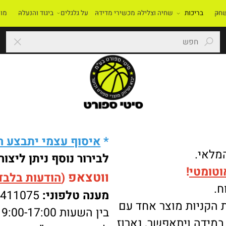
בריכות
שחיה וצלילה
מכשירי מדידה
על גלגלים
ביגוד והנעלה
מוסדו
*
איסוף עצמי יתבצע רק 
י.
לבירור נוסף ניתן ליצור 
מטי
!
ווטצאפ
(
הודעות בלבד
):
מענה טלפוני:
-8411075
ניות מוצר אחד עם
בין השעות 9:00-17:00