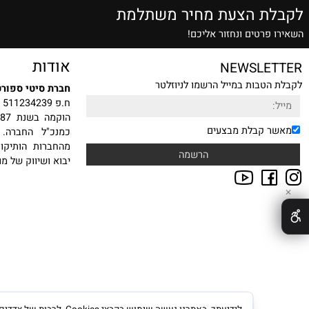
שרות הזמנה טלפונית
אלופים בתחום
ת הצעת מחיר משתלמת
רטים ונחזור אליכם!
אודות
NEWSLE
טבות במייל הרשמו לניוזלטר
חברת סיטי ספורט בע"מ
ח.פ 511234239
הוקמה
 קבלת מבצעים
כמנכ"ל החברה. עם ה
מהחברות הותיקות, היצ
יבוא ושיווק של מוצרי ס