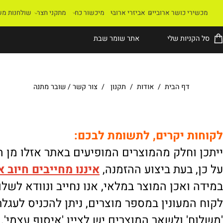
רי כושר ארוביים
אביזרי ארובי
מיכשור כח
מתקני חצר
שולחנות משחק
קניות שלי
אתר שומר שבת
דף הבית
/
אודות
/
תקנון
/
צור קשר
/
שובר מתנה
ת יקרים, לתשומת לבכם:
וחלק מהמוצרים המופיעים באתר אזלו מן המלא
 בעת ביצוע ההזמנה,
איננו
מחייבים חיוב אוטו
ואכן המוצר במלאי, אנו נחייב ונוודא לשלוח.
מעונין במספר מוצרים, ניתן להכניס לעגלת הק