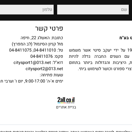
רכישה מאובטחת
החזרות והחלפות
פרטי קשר
כתובת: האשלג 22, חיפה
מול קניון הסינמול (לב המפרץ)
 בשנת 1987 על ידי יעקב סיטי אשר משמש
טל: 04-8411010, 04-8411075
שנים החברה גדלה להיות
פקס: 04-8411076
יבות והגדולות ביותר בתחום
דוא"ל:
citysport1@013.net
פורט וכושר לשימוש ביתי.
citysport2@013.net
שעות פתיחה:
ימים א'-ה' 9:00-17:00, יום ו' וערבי חג 9:00-13:00