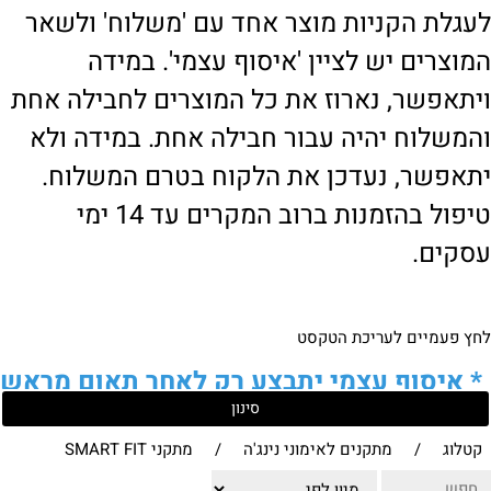
לעגלת הקניות מוצר אחד עם 'משלוח' ולשאר
המוצרים יש לציין 'איסוף עצמי'. במידה
ויתאפשר, נארוז את כל המוצרים לחבילה אחת
והמשלוח יהיה עבור חבילה אחת. במידה ולא
יתאפשר, נעדכן את הלקוח בטרם המשלוח.
טיפול בהזמנות ברוב המקרים עד 14 ימי
עסקים.
לחץ פעמיים לעריכת הטקסט
*
איסוף עצמי יתבצע רק לאחר תאום מראש
סינון
של הלקוח מול נציגנו
!
קטלוג
/
מתקנים לאימוני נינג'ה
/
מתקני SMART FIT
לבירור נוסף ניתן ליצור עמנו קשר: