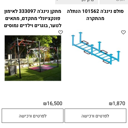
ווטצאפ
(
הודעות בלבד
):
052-8059900
סולם נינג'ה 101562 הנתלה
מתקן נינג'ה 333097 לאימון
מענה טלפוני:
04-8411075
,
04-8411010
מהתקרה
פונקציונלי מתקדם, מתאים
בין השעות 9:00-17:00
לנוער, בוגרים וילדים נמוסים
לחיצת כפתור
"צור קשר"
באתר
דוא"ל:
citysport1@013.net
citysport2@013.net
16,500
1,870
₪
₪
לפרטים ורכישה
לפרטים ורכישה