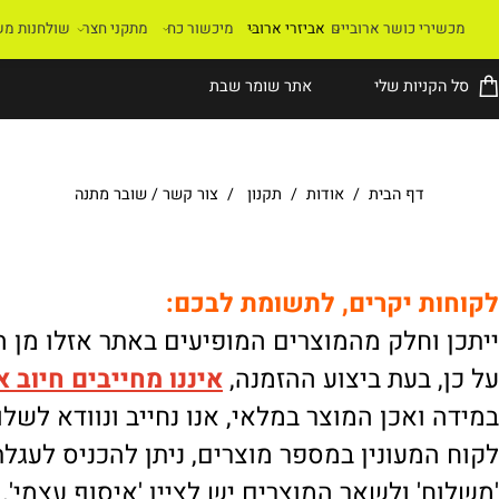
רי כושר ארוביים
אביזרי ארובי
מיכשור כח
מתקני חצר
שולחנות משחק
קניות שלי
אתר שומר שבת
דף הבית
/
אודות
/
תקנון
/
צור קשר
/
שובר מתנה
ת יקרים, לתשומת לבכם:
וחלק מהמוצרים המופיעים באתר אזלו מן המלא
 בעת ביצוע ההזמנה,
איננו
מחייבים חיוב אוטו
ואכן המוצר במלאי, אנו נחייב ונוודא לשלוח.
מעונין במספר מוצרים, ניתן להכניס לעגלת הק