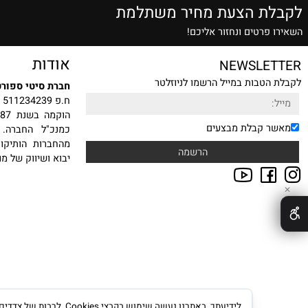
שרות הזמנה טלפונית
אלופים בתחום
ת הצעת מחיר משתלמת
רטים ונחזור אליכם!
אודות
NEWSLE
טבות במייל הרשמו לניוזלטר
חברת סיטי ספורט בע"מ
ח.פ 511234239
הוקמה
 קבלת מבצעים
כמנכ"ל החברה. עם ה
מהחברות הותיקות, היצ
יבוא ושיווק של מוצרי ס