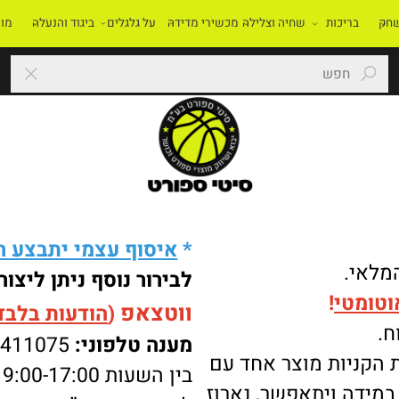
בריכות
שחיה וצלילה
מכשירי מדידה
על גלגלים
ביגוד והנעלה
מוסדו
*
איסוף עצמי יתבצע רק 
י.
לבירור נוסף ניתן ליצור 
מטי
!
ווטצאפ
(
הודעות בלבד
):
מענה טלפוני:
-8411075
ניות מוצר אחד עם
בין השעות 9:00-17:00