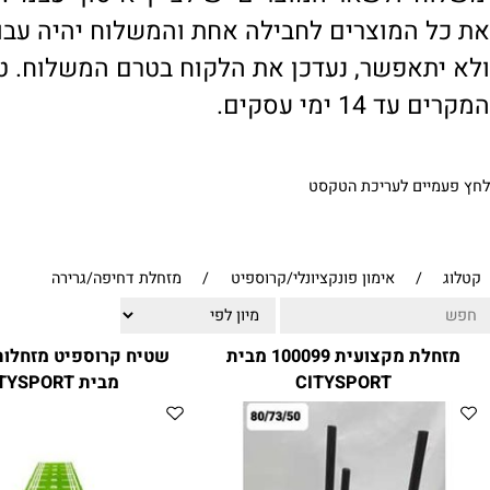
' ולשאר המוצרים יש לציין 'איסוף עצמי'. במי
 המוצרים לחבילה אחת והמשלוח יהיה עבור ח
תאפשר, נעדכן את הלקוח בטרם המשלוח. טיפול
1 ימי עסקים.
ים לעריכת הטקסט
/
אימון פונקציונלי/קרוספיט
/
מזחלת דחיפה/גרירה
מזחלת מקצועית 100099 מבית
שטיח קרוספיט
CITYSPORT
מבית CITYSPORT