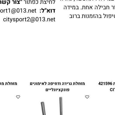
דה ויתאפשר, נארוז
לחיצת כפתור
"צור קשר"
ב
בילה אחת. במידה
דוא"ל:
ysport1@013.net
 בהזמנות ברוב
citysport2@013.net
 מזחלות 421596
מזחלת גרירה ודחיפה לאימונים
פונקציונליים