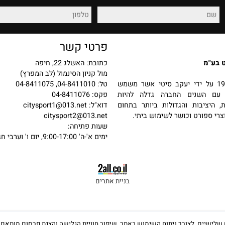
רכישה מאובטחת
החזרות והחלפות
פרטי קשר
כתובת: האשלג 22, חיפה
מול קניון הסינמול (לב המפרץ)
 בשנת 1987 על ידי יעקב סיטי אשר משמש
טל: 04-8411010, 04-8411075
שנים החברה גדלה להיות
פקס: 04-8411076
יבות והגדולות ביותר בתחום
דוא"ל:
citysport1@013.net
פורט וכושר לשימוש ביתי.
citysport2@013.net
שעות פתיחה:
ימים א'-ה' 9:00-17:00, יום ו' וערבי חג 9:00-13:00