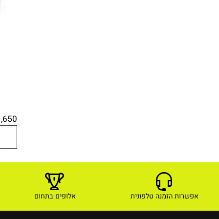
1,650
₪