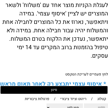
לעגלת הקניות מוצר אחד עם 'משלוח' ולשאר
המוצרים יש לציין 'איסוף עצמי'. במידה
ויתאפשר, נארוז את כל המוצרים לחבילה אחת
והמשלוח יהיה עבור חבילה אחת. במידה ולא
יתאפשר, נעדכן את הלקוח בטרם המשלוח.
טיפול בהזמנות ברוב המקרים עד 14 ימי
עסקים.
לחץ פעמיים לעריכת הטקסט
*
איסוף עצמי יתבצע רק לאחר תאום מראש
סינון
של הלקוח מול נציגנו
!
קטלוג
/
ריהוט וציוד ציבורי
/
פרגולות ציבוריות
לבירור נוסף ניתן ליצור עמנו קשר: