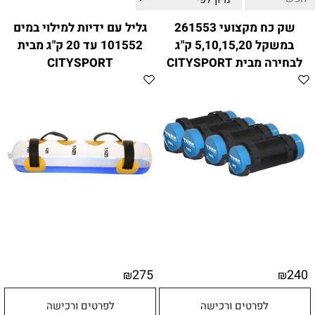
ווטצאפ
(
הודעות בלבד
):
052-8059900
שק כח מקצועי 261553
גליל עם ידיות למילוי במים
מענה טלפוני:
04-8411075
,
04-8411010
במשקל 5,10,15,20 ק"ג
101552 עד 20 ק"ג מבית
בין השעות 9:00-17:00
לבחירה מבית CITYSPORT
CITYSPORT
לחיצת כפתור
"צור קשר"
באתר
דוא"ל:
citysport1@013.net
citysport2@013.net
275
240
₪
₪
לפרטים ורכישה
לפרטים ורכישה