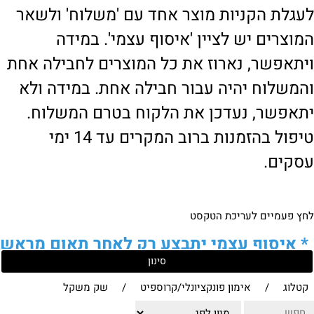
לעגלת הקניות מוצר אחד עם 'משלוח' ולשאר
המוצרים יש לציין 'איסוף עצמי'. במידה
ויתאפשר, נארוז את כל המוצרים לחבילה אחת
והמשלוח יהיה עבור חבילה אחת. במידה ולא
יתאפשר, נעדכן את הלקוח בטרם המשלוח.
טיפול בהזמנות ברוב המקרים עד 14 ימי
עסקים.
לחץ פעמיים לעריכת הטקסט
*
איסוף עצמי יתבצע רק לאחר תאום מראש
סינון
של הלקוח מול נציגנו
!
קטלוג
/
אימון פונקציונלי/קרוספיט
/
שק משקל
לבירור נוסף ניתן ליצור עמנו קשר: