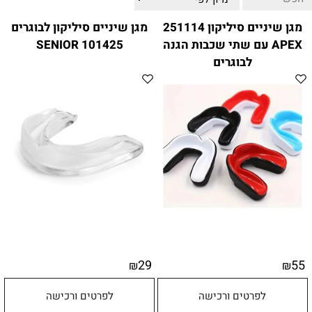
ווטצאפ
(
הודעות בלבד
):
052-8059900
מגן שיניים סיליקון 251114
מגן שיניים סיליקון לבוגרים
מענה טלפוני:
04-8411075
,
04-8411010
APEX עם שתי שכבות הגנה
101425 SENIOR
בין השעות 9:00-17:00
לבוגרים
לחיצת כפתור
"צור קשר"
באתר
דוא"ל:
citysport1@013.net
citysport2@013.net
29
55
₪
₪
לפרטים ורכישה
לפרטים ורכישה