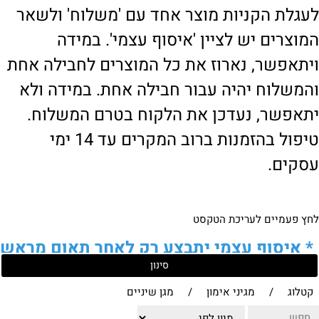
לעגלת הקניות מוצר אחד עם 'משלוח' ולשאר
המוצרים יש לציין 'איסוף עצמי'. במידה
ויתאפשר, נארוז את כל המוצרים לחבילה אחת
והמשלוח יהיה עבור חבילה אחת. במידה ולא
יתאפשר, נעדכן את הלקוח בטרם המשלוח.
טיפול בהזמנות ברוב המקרים עד 14 ימי
עסקים.
לחץ פעמיים לעריכת הטקסט
*
איסוף עצמי יתבצע רק לאחר תאום מראש
סינון
של הלקוח מול נציגנו
!
קטלוג
/
מגיני אימון
/
מגן שיניים
לבירור נוסף ניתן ליצור עמנו קשר: