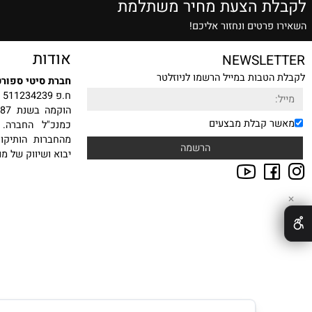
שרות הזמנה טלפונית
אלופים בתחום
ת הצעת מחיר משתלמת
רטים ונחזור אליכם!
אודות
NEWSLE
טבות במייל הרשמו לניוזלטר
חברת סיטי ספורט בע"מ
ח.פ 511234239
הוקמה
 קבלת מבצעים
כמנכ"ל החברה. עם ה
מהחברות הותיקות, היצ
יבוא ושיווק של מוצרי ס