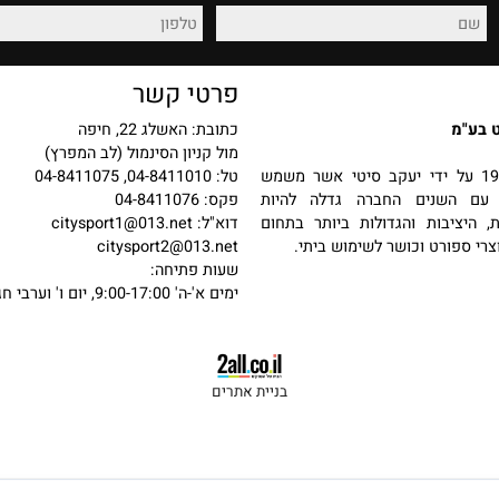
רכישה מאובטחת
החזרות והחלפות
פרטי קשר
כתובת: האשלג 22, חיפה
מול קניון הסינמול (לב המפרץ)
 בשנת 1987 על ידי יעקב סיטי אשר משמש
טל: 04-8411010, 04-8411075
שנים החברה גדלה להיות
פקס: 04-8411076
יבות והגדולות ביותר בתחום
דוא"ל:
citysport1@013.net
פורט וכושר לשימוש ביתי.
citysport2@013.net
שעות פתיחה:
ימים א'-ה' 9:00-17:00, יום ו' וערבי חג 9:00-13:00