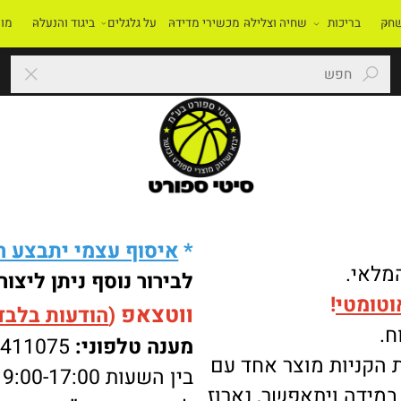
בריכות
שחיה וצלילה
מכשירי מדידה
על גלגלים
ביגוד והנעלה
מוסדו
*
איסוף עצמי יתבצע רק 
י.
לבירור נוסף ניתן ליצור 
מטי
!
ווטצאפ
(
הודעות בלבד
):
מענה טלפוני:
-8411075
ניות מוצר אחד עם
בין השעות 9:00-17:00