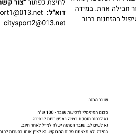
דה ויתאפשר, נארוז
לחיצת כפתור
"צור קשר"
ב
בילה אחת. במידה
דוא"ל:
ysport1@013.net
 בהזמנות ברוב
citysport2@013.net
שובר מתנה
סכום המינימלי לרכישת שובר - 100 ש"ח
נא לבחור תוספת רצויה באפשרויות לבחירה.