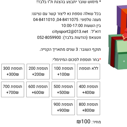
נא לשים לב, שובר המתנה ישלח למייל לאחר חיוב.
במידה ולא מצאתם סכום המבוקש, נא לציין אותו בהערות להזמנה.
* מימוש שובר יתבצע בהצגת ת"ז בלבד!
בכל שאלה נוספת נא ליצור קשר עם נציגנו:
מענה טלפוני: 04-8411075, 04-8411010
בין השעות 10:00-17:00
דוא"ל: citysport2@013.net
ווטצאפ (הודעות בלבד): 052-8059900
תוקף השובר: 3 שנים מתאריך הקנייה.
*
בחר תוספת לסכום המינימלי:
ללא תוספת
תוספת 100
תוספת 200
תוספת 300
300₪+
200₪+
100₪+
תוספת 400
תוספת 500
תוספת 600
תוספת 700
700₪+
600₪+
500₪+
400₪+
תוספת 800
תוספת 900
900₪+
800₪+