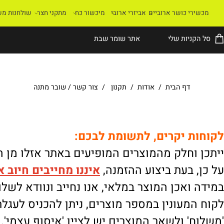
רי כושר ארוביים
אביזרי ארובי
מיכשור כח
מתקני חצר
שולחנות משחק
קניות שלי
אתר שומר שבת
דף הבית
/
אודות
/
תקנון
/
צור קשר
/
שובר מתנה
ת יקרים, לתשומת לבכם:
וחלק מהמוצרים המופיעים באתר אזלו מן המלא
 בעת ביצוע ההזמנה,
איננו
מחייבים חיוב אוטו
ואכן המוצר במלאי, אנו נחייב ונוודא לשלוח.
מעונין במספר מוצרים, ניתן להכניס לעגלת הק