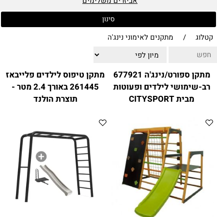
ווטצאפ
אביזרים משלימים
(
הודעות בלבד
):
052-8059900
מענה טלפוני:
סינון
04-8411075
,
04-8411010
בין השעות 9:00-17:00
קטלוג
/
מתקנים לאימוני נינג'ה
לחיצת כפתור
"צור קשר"
באתר
דוא"ל:
citysport1@013.net
מתקן ספורט/נינג'ה 677921
מתקן טיפוס לילדים פלייבאז
רב-שימושי לילדים ופעוטות
261445 באורך 2.4 מטר -
citysport2@013.net
מבית CITYSPORT
תוצרת הולנד