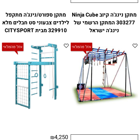
מתקן נינג'ה קיוב Ninja Cube
מתקן ספורט/נינג'ה מתקפל
303277 המתקן הרשמי של
לילדים צבעוני סט חבלים מלא
נינג'ה ישראל
329910 מבית CITYSPORT
4,250
₪