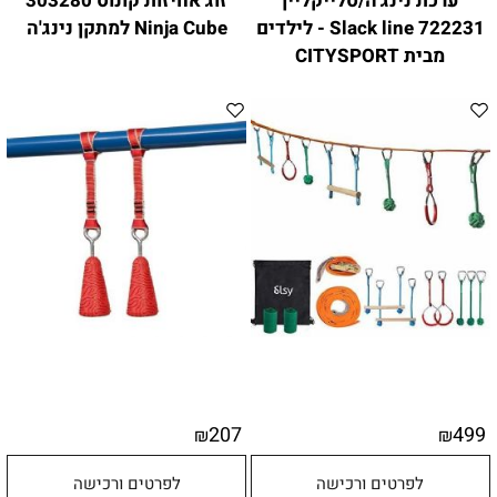
ערכת נינג'ה/סלייקליין
זוג אחיזות קונוס 303280
722231 Slack line - לילדים
Ninja Cube למתקן נינג'ה
מבית CITYSPORT
207
499
₪
₪
לפרטים ורכישה
לפרטים ורכישה