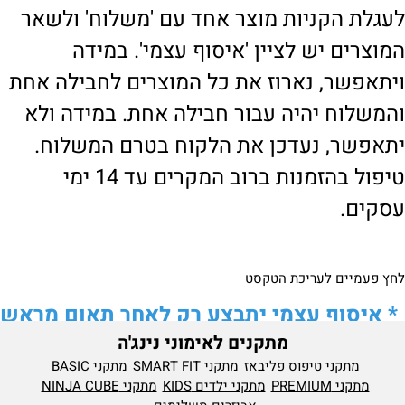
לעגלת הקניות מוצר אחד עם 'משלוח' ולשאר
המוצרים יש לציין 'איסוף עצמי'. במידה
ויתאפשר, נארוז את כל המוצרים לחבילה אחת
והמשלוח יהיה עבור חבילה אחת. במידה ולא
יתאפשר, נעדכן את הלקוח בטרם המשלוח.
טיפול בהזמנות ברוב המקרים עד 14 ימי
עסקים.
לחץ פעמיים לעריכת הטקסט
*
איסוף עצמי יתבצע רק לאחר תאום מראש
מתקנים לאימוני נינג'ה
של הלקוח מול נציגנו
!
מתקני טיפוס פליבאז
מתקני SMART FIT
מתקני BASIC
לבירור נוסף ניתן ליצור עמנו קשר:
מתקני PREMIUM
מתקני ילדים KIDS
מתקני NINJA CUBE