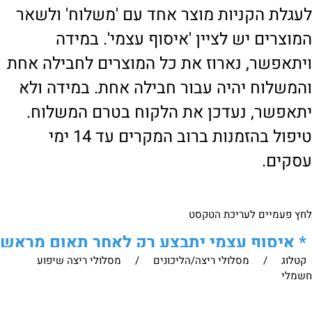
לעגלת הקניות מוצר אחד עם 'משלוח' ולשאר
המוצרים יש לציין 'איסוף עצמי'. במידה
ויתאפשר, נארוז את כל המוצרים לחבילה אחת
והמשלוח יהיה עבור חבילה אחת. במידה ולא
יתאפשר, נעדכן את הלקוח בטרם המשלוח.
טיפול בהזמנות ברוב המקרים עד 14 ימי
עסקים.
לחץ פעמיים לעריכת הטקסט
*
איסוף עצמי יתבצע רק לאחר תאום מראש
קטלוג
/
מסלולי ריצה/הליכונים
/
מסלולי ריצה שיפוע
של הלקוח מול נציגנו
!
חשמלי
לבירור נוסף ניתן ליצור עמנו קשר: