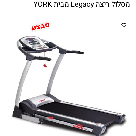
ווטצאפ
(
הודעות בלבד
):
052-8059900
מסלול ריצה Legacy מבית YORK
מענה טלפוני:
04-8411075
,
04-8411010
בין השעות 9:00-17:00
לחיצת כפתור
"צור קשר"
באתר
דוא"ל:
citysport1@013.net
citysport2@013.net