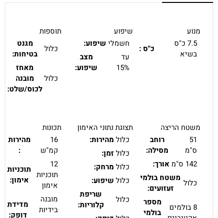
מנוע
שיפוע
תוספות
7.5 כ"ס
חשמלי
שיפוע:
מגנט
כ"ס :
כלול
בשיא
בטיחות:
עד
מצב
15%
שיפוע:
מאחז
כלול
מובנה
לכוס/שלט:
משטח הריצה
תצוגת נתוני האימון
תכונות
51
רוחב
כלול
מהירות:
16
מהירות
ס"מ
מסילה:
קמ"ש
:
כלול
זמן:
142 ס"מ
אורך:
12
כלול
מרחק:
תוכניות
תוכניות
משטח בולמי
אימון:
כלול
שיפוע:
כלול
אימון
זעזועים:
שריפת
מובנה
כלול
מספר
מדידת
קלוריות:
8 בולמים
בידיות
בולמי
דופק:
אקטיביים