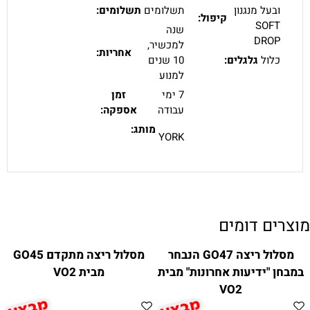
ובעל מנגנון
תשלומים
תשלומים:
קיפול:
SOFT
שנה
DROP
למכשיר,
אחריות:
כלול
גלגלים:
10 שנים
למנוע
7 ימי
זמן
עבודה
אספקה:
מותג:
YORK
מוצרים דומים
מסלול ריצה GO47 הנבחר
מסלול ריצה מתקדם GO45
במבחן "ידיעות אחרונות" מבית
מבית VO2
VO2