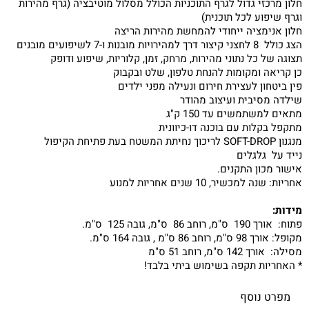
חלון מרכזי גדול לגרף התוכניות הכולל מסלול מוטיבציה (גרף מהירות
וגרף שיפוע לכל תוכנית)
חלון אנימציה ייחודי להמחשת מהירות הריצה
הצג כולל 8 לחצני קיצור דרך למהירויות מובנות ו-7 לשיפועים מובנים
תצוגה של כל נתוני מהירות, מרחק, זמן, קלוריות, שיפוע ודופק
כן קריאה ומקומות להנחת טלפון, שלט ובקבוק
פין ביטחון לעצירת חירום ונעילה מפני ילדים
שילדה מסיבית ועיצוב מהודר
מתאים למשתמשים עד 150 ק"ג
מתקפל בקלות עם בוכנה דו-כיוונית
מנגנון SOFT-DROP לריכוך נחיתת המשטח בעת פתיחת הקיפול
נייד על גלגלים
אישור מכון התקנים.
אחריות: שנה למכשיר, 10 שנים אחריות למנוע
מידות:
פתוח: אורך 190 ס"מ, רוחב 86 ס"מ, גובה 125 ס"מ.
מקופל: אורך 98 ס"מ, רוחב 86 ס"מ , גובה 164 ס"מ.
מסילה: אורך 142 ס"מ, רוחב 51 ס"מ
* האחריות תקפה בשימוש ביתי בלבד!
מפרט נוסף