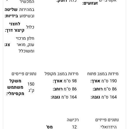
כלול
דופק:
המכשיר
זעזועים:
במהירות
שליטה
ובשיפוע
בידיות:
לחצני
כלול
קיצור דרך:
חלון מרכזי
ענק, מואר
צג:
ומשוכלל
מידות במצב פתוח
מידות במצב מקופל
נתונים פייסים
190 ס"מ
אורך:
98 ס"מ
אורך:
משקל
150
משתמש
86 ס"מ
רוחב:
86 ס"מ
רוחב:
ק"ג
מקסימלי:
164 ס"מ
גובה:
164 ס"מ
גובה:
נתונים פייזים
רכישה
הידרואלי
12
מס'