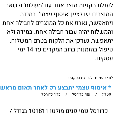
לעגלת הקניות מוצר אחד עם 'משלוח' ולשאר
המוצרים יש לציין 'איסוף עצמי'. במידה
ויתאפשר, נארוז את כל המוצרים לחבילה אחת
והמשלוח יהיה עבור חבילה אחת. במידה ולא
יתאפשר, נעדכן את הלקוח בטרם המשלוח.
טיפול בהזמנות ברוב המקרים עד 14 ימי
עסקים.
לחץ פעמיים לעריכת הטקסט
*
איסוף עצמי יתבצע רק לאחר תאום מראש
קטלוג
/
ענף כדורסל
/
כדור כדורסל
של הלקוח מול נציגנו
!
לבירור נוסף ניתן ליצור עמנו קשר:
כדורסל גומי פנים מולטן 101811 בגודל 7