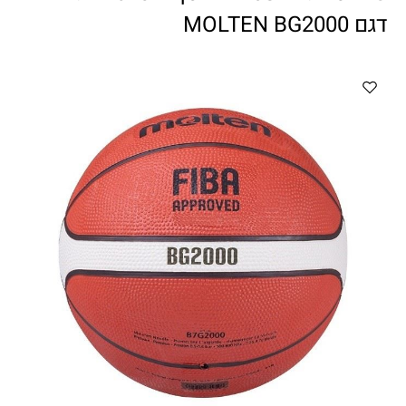
ווטצאפ
(
הודעות בלבד
):
052-8059900
דגם MOLTEN BG2000
מענה טלפוני:
04-8411075
,
04-8411010
בין השעות 9:00-17:00
לחיצת כפתור
"צור קשר"
באתר
דוא"ל:
citysport1@013.net
citysport2@013.net