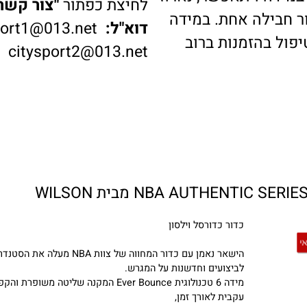
דה ויתאפשר, נארוז
לחיצת כפתור
"צור קשר"
ב
בילה אחת. במידה
דוא"ל:
ysport1@013.net
 בהזמנות ברוב
citysport2@013.net
כדור כדורסל וילסון
הישאר נאמן עם כדור המחווה של צוות NBA מעלה את הסטנדרט
לביצועים וחדשנות על המגרש.