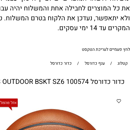
' ולשאר המוצרים יש לציין 'איסוף עצמי'. במי
 המוצרים לחבילה אחת והמשלוח יהיה עבור ח
תאפשר, נעדכן את הלקוח בטרם המשלוח. טיפול
1 ימי עסקים.
ים לעריכת הטקסט
/
ענף כדורסל
/
כדור כדורסל
NBA AUTHENTIC SERIES OUTDOOR BSKT SZ מבית WILSON