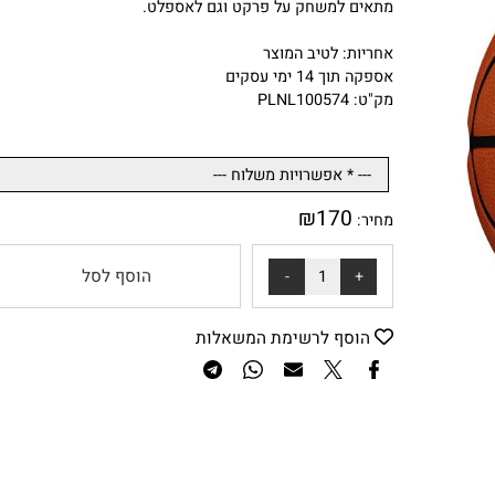
מידה 6 טכנולוגית Ever Bounce המקנה שליטה משופרת והקפצה
עקבית לאורך זמן,
מתאים למשחק על פרקט וגם לאספלט.
אחריות: לטיב המוצר
אספקה תוך 14 ימי עסקים
מק"ט: PLNL100574
₪
170
מחיר:
הוסף לסל
הוסף לרשימת המשאלות