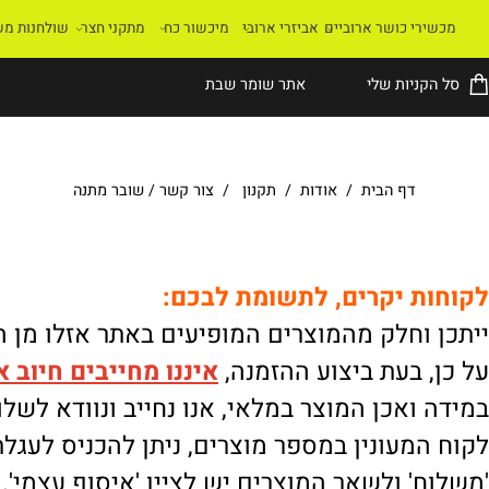
רי כושר ארוביים
אביזרי ארובי
מיכשור כח
מתקני חצר
שולחנות משחק
קניות שלי
אתר שומר שבת
דף הבית
/
אודות
/
תקנון
/
צור קשר
/
שובר מתנה
ת יקרים, לתשומת לבכם:
וחלק מהמוצרים המופיעים באתר אזלו מן המלא
 בעת ביצוע ההזמנה,
איננו
מחייבים חיוב אוטו
ואכן המוצר במלאי, אנו נחייב ונוודא לשלוח.
מעונין במספר מוצרים, ניתן להכניס לעגלת הק