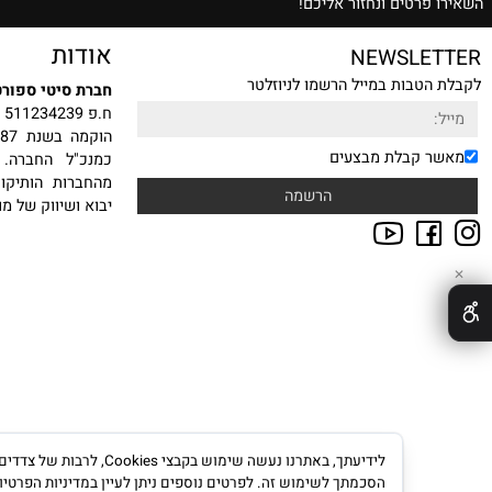
ת הצעת מחיר משתלמת
רטים ונחזור אליכם!
אודות
NEWSLE
טבות במייל הרשמו לניוזלטר
חברת סיטי ספורט בע"מ
ח.פ 511234239
הוקמה
 קבלת מבצעים
כמנכ"ל החברה. עם ה
מהחברות הותיקות, היצ
יבוא ושיווק של מוצרי ס