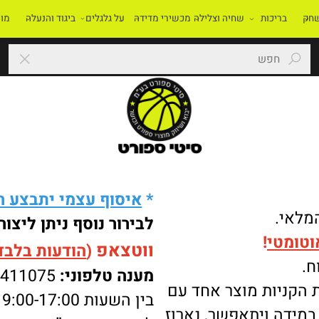
בריכות
שחיה וצלילה
מכשירי מדידה
על גלגלים
ביגוד והנעלה
מוסדו
*
איסוף עצמי יתבצע רק 
י.
לבירור נוסף ניתן ליצור 
מטי
!
ווטצאפ
(
הודעות בלבד
):
מענה טלפוני:
-8411075
ניות מוצר אחד עם
בין השעות 9:00-17:00