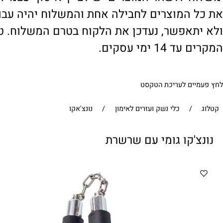
' ולשאר המוצרים יש לציין 'איסוף עצמי'. במי
 המוצרים לחבילה אחת והמשלוח יהיה עבור ח
תאפשר, נעדכן את הלקוח בטרם המשלוח. טיפול
1 ימי עסקים.
ים לעריכת הטקסט
/
כלי נשק ועזרים לאימון
/
נונצ'אקו
'קו גומי עם שרשרת