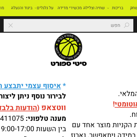
בריכות
שחיה וצלילה
מכשירי מדידה
על גלגלים
ביגוד והנעלה
מוסדו
*
איסוף עצמי יתבצע רק 
י.
לבירור נוסף ניתן ליצור 
מטי
!
ווטצאפ
(
הודעות בלבד
):
מענה טלפוני:
-8411075
ניות מוצר אחד עם
בין השעות 9:00-17:00