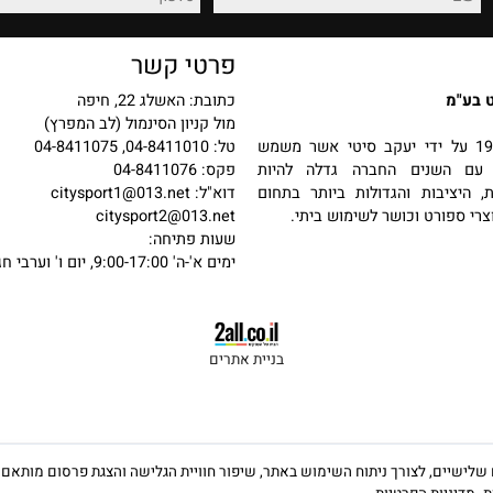
רכישה מאובטחת
החזרות והחלפות
פרטי קשר
כתובת: האשלג 22, חיפה
מול קניון הסינמול (לב המפרץ)
 בשנת 1987 על ידי יעקב סיטי אשר משמש
טל: 04-8411010, 04-8411075
שנים החברה גדלה להיות
פקס: 04-8411076
יבות והגדולות ביותר בתחום
דוא"ל:
citysport1@013.net
פורט וכושר לשימוש ביתי.
citysport2@013.net
שעות פתיחה:
ימים א'-ה' 9:00-17:00, יום ו' וערבי חג 9:00-13:00
בניית אתרים