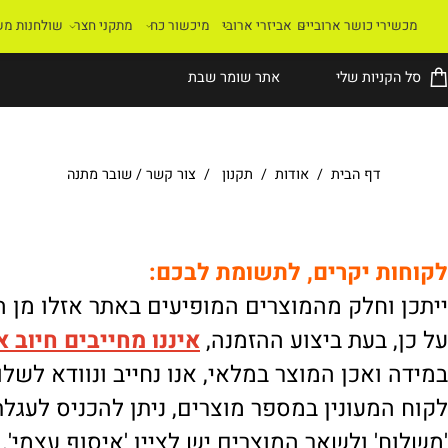
רי כושר ארוביים
אביזרי ארובי
מיכשור כח
מתקני חצר
שולחנות משחק
קניות שלי
אתר שומר שבת
דף הבית
/
אודות
/
תקנון
/
צור קשר
/
שובר מתנה
ת יקרים, לתשומת לבכם:
וחלק מהמוצרים המופיעים באתר אזלו מן המלא
 בעת ביצוע ההזמנה,
איננו
מחייבים חיוב אוטו
ואכן המוצר במלאי, אנו נחייב ונוודא לשלוח.
מעונין במספר מוצרים, ניתן להכניס לעגלת הק