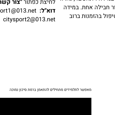
דה ויתאפשר, נארוז
לחיצת כפתור
"צור קשר"
ב
בילה אחת. במידה
דוא"ל:
ysport1@013.net
 בהזמנות ברוב
citysport2@013.net
מאפשר לתלמידים מתחילים להתאמן ברמת סיכון נמוכה