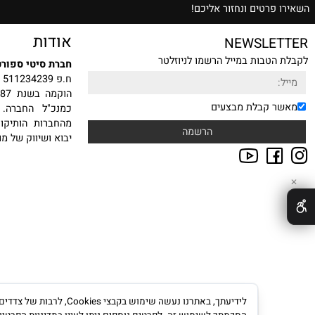
שרות הזמנה טלפונית
אלופים בתחום
ת הצעת מחיר משתלמת
רטים ונחזור אליכם!
אודות
NEWSLE
טבות במייל הרשמו לניוזלטר
חברת סיטי ספורט בע"מ
ח.פ 511234239
הוקמה
 קבלת מבצעים
כמנכ"ל החברה. עם ה
מהחברות הותיקות, היצ
יבוא ושיווק של מוצרי ס