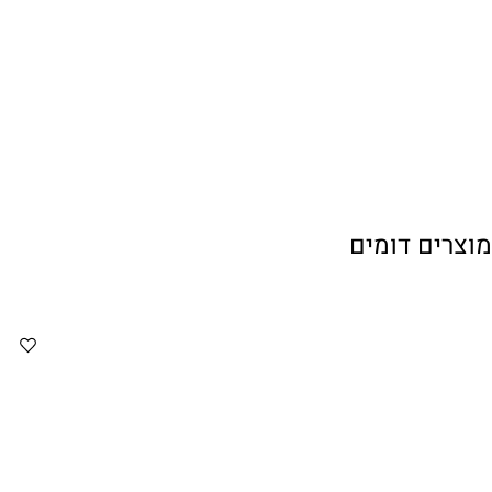
ם דומים
נו