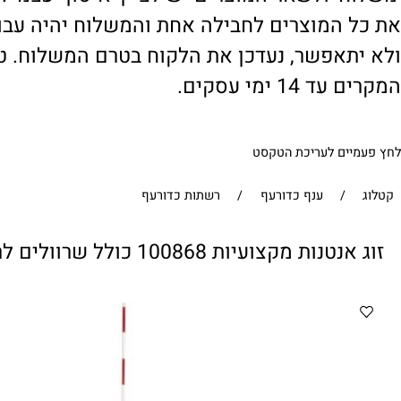
' ולשאר המוצרים יש לציין 'איסוף עצמי'. במי
 המוצרים לחבילה אחת והמשלוח יהיה עבור ח
תאפשר, נעדכן את הלקוח בטרם המשלוח. טיפול
1 ימי עסקים.
ים לעריכת הטקסט
/
ענף כדורעף
/
רשתות כדורעף
עיות 100868 כולל שרוולים לרשת פוצ'יוולי/כדורעף חופים מבית CITYSPORT