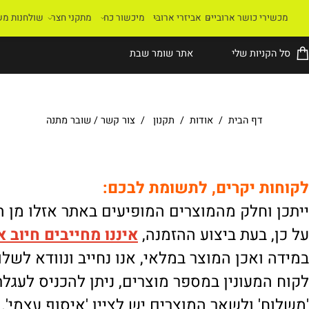
רי כושר ארוביים
אביזרי ארובי
מיכשור כח
מתקני חצר
שולחנות משחק
קניות שלי
אתר שומר שבת
דף הבית
/
אודות
/
תקנון
/
צור קשר
/
שובר מתנה
ת יקרים, לתשומת לבכם:
וחלק מהמוצרים המופיעים באתר אזלו מן המלא
 בעת ביצוע ההזמנה,
איננו
מחייבים חיוב אוטו
ואכן המוצר במלאי, אנו נחייב ונוודא לשלוח.
מעונין במספר מוצרים, ניתן להכניס לעגלת הק