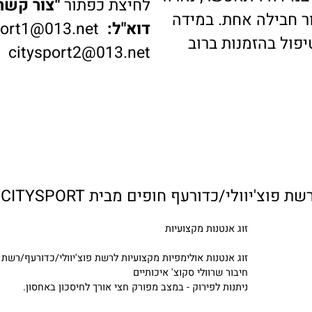
דה ויתאפשר, נארוז
לחיצת כפתור
"צור קשר"
ב
בילה אחת. במידה
דוא"ל:
ysport1@013.net
 בהזמנות ברוב
citysport2@013.net
זוג אנטנות מקצועיות
זוג אנטנות אולימפיות מקצועיות לרשת פוצ'יוולי/כדורעף/רשת עם
חיבור שרוולי סקוצ' איכותיים