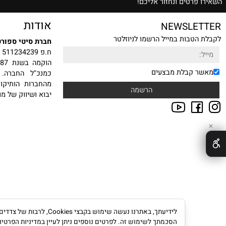
ת הצעת מחיר משתלמת
רטים ונחזור אליכם!
אודות
NEWSLE
טבות במייל הרשמו לניוזלטר
חברת סיטי ספורט בע"מ
ח.פ 511234239
הוקמה
 קבלת מבצעים
כמנכ"ל החברה. עם ה
מהחברות הותיקות, היצ
יבוא ושיווק של מוצרי ס