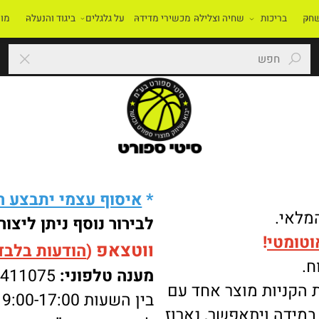
בריכות
שחיה וצלילה
מכשירי מדידה
על גלגלים
ביגוד והנעלה
מוסדו
*
איסוף עצמי יתבצע רק 
י.
לבירור נוסף ניתן ליצור 
מטי
!
ווטצאפ
(
הודעות בלבד
):
מענה טלפוני:
-8411075
ניות מוצר אחד עם
בין השעות 9:00-17:00