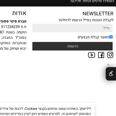
ת הצעת מחיר משתלמת
רטים ונחזור אליכם!
אודות
NEWSLE
טבות במייל הרשמו לניוזלטר
חברת סיטי ספורט בע"מ
ח.פ 511234239
הוקמה
 קבלת מבצעים
כמנכ"ל החברה. עם ה
מהחברות הותיקות, היצ
יבוא ושיווק של מוצרי ס