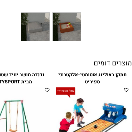
ם דומים
באולינג אוטומטי-אלקטרוני
נדנדה מושב י
ספיריט
מבית CITYSPORT