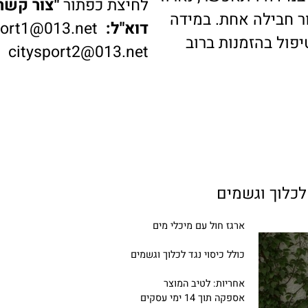
דה ויתאפשר, נארוז
לחיצת כפתור
"צור קשר"
ב
בילה אחת. במידה
דוא"ל:
ysport1@013.net
 בהזמנות ברוב
citysport2@013.net
ארגז חול עם מיכלי מים
כולל כיסוי נגד לכלוך וגשמים