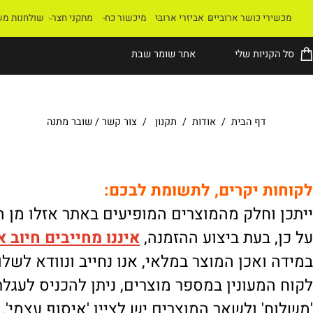
רי כושר ארוביים
אביזרי ארובי
מיכשור כח
מתקני חצר
שולחנות משחק
קניות שלי
אתר שומר שבת
דף הבית
/
אודות
/
תקנון
/
צור קשר
/
שובר מתנה
ת יקרים, לתשומת לבכם:
וחלק מהמוצרים המופיעים באתר אזלו מן המלא
 בעת ביצוע ההזמנה,
איננו
מחייבים חיוב אוטו
ואכן המוצר במלאי, אנו נחייב ונוודא לשלוח.
מעונין במספר מוצרים, ניתן להכניס לעגלת הק