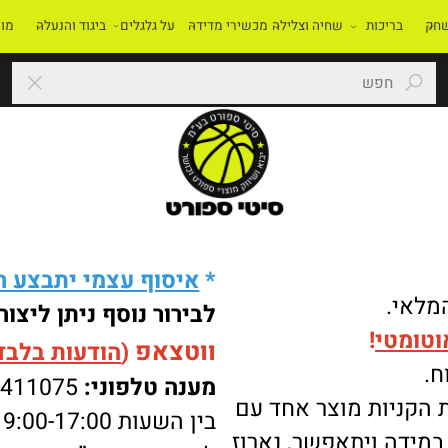
בריכות
שחיה וצלילה
מכשירי מדידה
על גלגלים
ביגוד והנעלה
מוסדו
*
איסוף עצמי יתבצע רק 
י.
לבירור נוסף ניתן ליצור 
מטי
!
ווטצאפ
(
הודעות בלבד
):
מענה טלפוני:
-8411075
ניות מוצר אחד עם
בין השעות 9:00-17:00