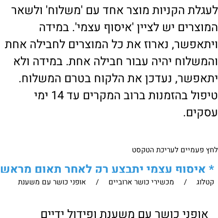
לעגלת הקניות מוצר אחד עם 'משלוח' ולשאר
המוצרים יש לציין 'איסוף עצמי'. במידה
ויתאפשר, נארוז את כל המוצרים לחבילה אחת
והמשלוח יהיה עבור חבילה אחת. במידה ולא
יתאפשר, נעדכן את הלקוח בטרם המשלוח.
טיפול בהזמנות ברוב המקרים עד 14 ימי
עסקים.
לחץ פעמיים לעריכת הטקסט
*
איסוף עצמי יתבצע רק לאחר תאום מראש
קטלוג
/
מכשירי כושר ארוביים
/
אופני כושר עם משענת
של הלקוח מול נציגנו
!
לבירור נוסף ניתן ליצור עמנו קשר:
אופני כושר עם משענת ופידול ידיים