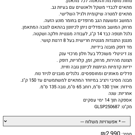
נוחות מושלמת והתאמה לכל מתאמן.
מתאים לכבדי משקל ולאנשים עם בעיות גב.
מתאים למטרה שיקומית ולגיל השלישי.
המושב ומשענת הגב מרופדים בחומר מונע הזעה.
מרחק המושב מהפדלים ניתן לכיוונון בהתאם לגובה המתאמן.
גלגל תנופה כבד 14 ק"ג, לעבודה מגנטית חלקה ושקטה.
מנגנון התנגדות מגנטית חרישית בעל 8 דרגות קושי.
מד דופק מובנה בידיות.
צג דיגיטלי משוכלל בעל חלון מרכזי ענק
תצוגת מהירות, מרחק, זמן, קלוריות, דופק .
ידיות קדמיות הניתנות לכיונון גובה וזוית.
פדלים מאוזנים ומחוספסים. גלגלים מובנים לניוד נוח.
מבנה מסיבי ויציב במיוחד המתאים למשתמשים עד 150 ק"ג.
מידות: אורך 130 ס"מ, רוחב 65 ס"מ, גובה 135 ס"מ.
אחריות: שנה
אספקה תוך 14 ימי עסקים
מק"ט: GLSP250687
₪
2,990
מחיר: