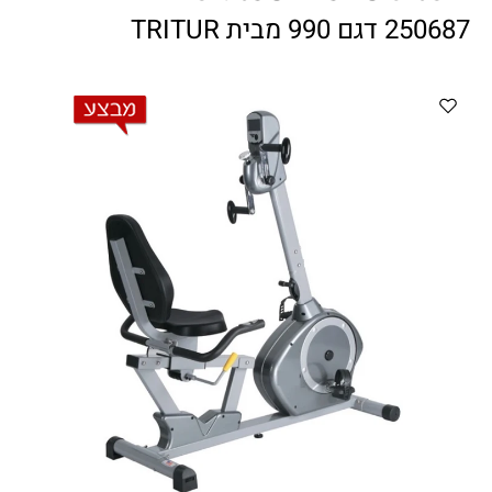
ווטצאפ
(
הודעות בלבד
):
052-8059900
250687 דגם 990 מבית TRITUR
מענה טלפוני:
04-8411075
,
04-8411010
בין השעות 9:00-17:00
לחיצת כפתור
"צור קשר"
באתר
דוא"ל:
citysport1@013.net
citysport2@013.net