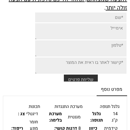
זולה יותר
.
מפרט נוסף
גלגל תנופה
מערכת התנגדות
תכונות
14
גלגל
מערכת
דיגטלי
צג :
מגנטית
ק"ג
תנופה:
בלימה:
חומר
קידמית
כיוון
8
דרגות קושי:
מונע
ריפוד: