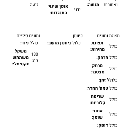
ואחורית
תנועה:
זיעה
אופן שינוי
ידני
התנגדות:
תצוגת נתונים
כיוונון
נתונים פיזיים
תצוגת
כלול
כיוונון מושב:
כולל
ניוד:
כולל
מהירות:
משקל
130
כולל
מרחק:
משתמש
ק"ג
מקסימלי:
מרחק
כולל
מצטבר:
כלולל
זמן:
כולל
טמפ' החדר:
שריפת
כולל
קלוריות:
אחוזי
כולל
שומן:
כולל
דופק: