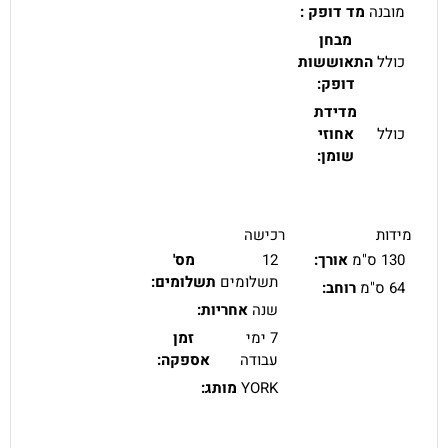
מובנה
מד דופק :
מבחן
כולל
התאוששות
דופק:
מדידת
כולל
אחוזי
שומן:
מידות
רכישה
130 ס"מ
אורך:
12
מס'
תשלומים
תשלומים:
64 ס"מ
רוחב:
שנה
אחריות:
7 ימי
זמן
עבודה
אספקה:
YORK
מותג: