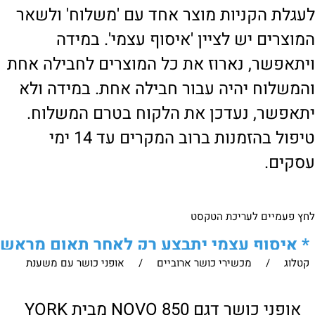
לעגלת הקניות מוצר אחד עם 'משלוח' ולשאר
המוצרים יש לציין 'איסוף עצמי'. במידה
ויתאפשר, נארוז את כל המוצרים לחבילה אחת
והמשלוח יהיה עבור חבילה אחת. במידה ולא
יתאפשר, נעדכן את הלקוח בטרם המשלוח.
טיפול בהזמנות ברוב המקרים עד 14 ימי
עסקים.
לחץ פעמיים לעריכת הטקסט
*
איסוף עצמי יתבצע רק לאחר תאום מראש
קטלוג
/
מכשירי כושר ארוביים
/
אופני כושר עם משענת
של הלקוח מול נציגנו
!
לבירור נוסף ניתן ליצור עמנו קשר:
אופני כושר דגם 850 NOVO מבית YORK