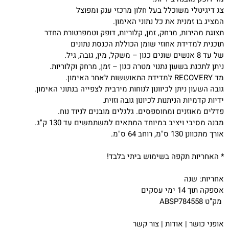
צג דיגיטלי משוכלל בעל חלון מרכזי ענק ומפוצל
המציג בו זמנית את כל נתוני האימון.
תצוגת מהירות, מרחק, זמן, קלוריות, דופק וטמפרטורת החדר
תוכנית למדידת אחוזי שומן הכוללת הכנסת נתונים
של עד 8 אנשים שונים כגון – משקל, מין, גובה, גיל.
ניתן לתכנת בשעון נתנוי מטרה כגון – זמן, מרחק וקלוריות.
מד RECOVERY למדידת התאוששות לאחר האימון.
גובה השעון ניתן לכיוונון לנוחות מירבית לצפייה בנתוני האימון.
ידיות קדמיות הניתנות לכיונון גובה וזוית.
פדלים מאוזנים ומחוספסים. גלגלים מובנים לניוד נוח.
מבנה מסיבי ויציב במיוחד המתאים למשתמשים עד 130 ק"ג.
אורך מתכוונן 130 ס"מ, רוחב 64 ס"מ.
* האחריות תקפה בשימוש ביתי בלבד!
אחריות: שנה
אספקה תוך 14 ימי עסקים
מק"ט ABSP784558
אופני כושר
|
אודות
|
צור קשר