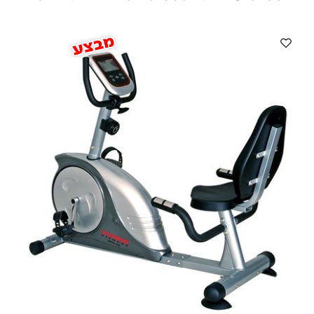
ווטצאפ
(
הודעות בלבד
):
052-8059900
מענה טלפוני:
04-8411075
,
04-8411010
בין השעות 9:00-17:00
לחיצת כפתור
"צור קשר"
באתר
דוא"ל:
citysport1@013.net
citysport2@013.net