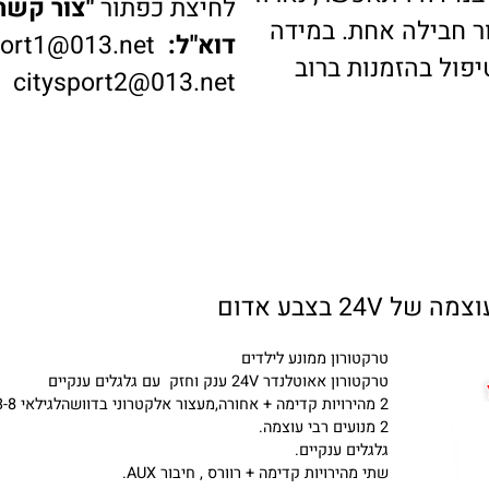
דה ויתאפשר, נארוז
לחיצת כפתור
"צור קשר"
ב
בילה אחת. במידה
דוא"ל:
ysport1@013.net
 בהזמנות ברוב
citysport2@013.net
טרקטורון ממונע לילדים
טרקטורון אאוטלנדר 24V ענק וחזק עם גלגלים ענקיים
2 מהירויות קדימה + אחורה,מעצור אלקטרוני בדוושהלגילאי 3-8 שנים
2 מנועים רבי עוצמה.