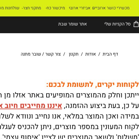
רי כושר ארוביים
אביזרי ארובי
מיכשור כח
מתקני חצר
שולחנות משחק
קניות שלי
אתר שומר שבת
דף הבית
/
אודות
/
תקנון
/
צור קשר
/
שובר מתנה
ת יקרים, לתשומת לבכם:
וחלק מהמוצרים המופיעים באתר אזלו מן המלא
 בעת ביצוע ההזמנה,
איננו
מחייבים חיוב אוטו
ואכן המוצר במלאי, אנו נחייב ונוודא לשלוח.
מעונין במספר מוצרים, ניתן להכניס לעגלת הק