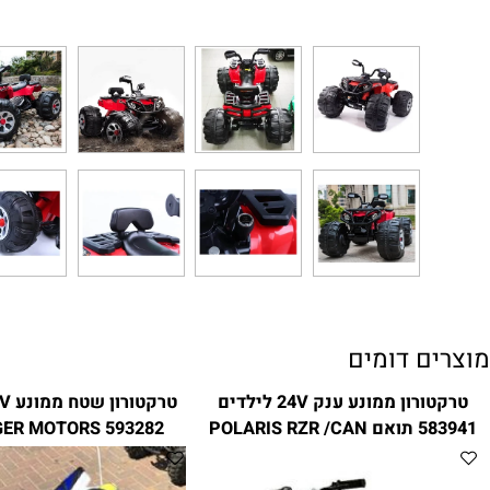
ם דומים
טרקטורון ממונע ענק 24V לילדים
טרקטורון ש