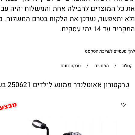
' ולשאר המוצרים יש לציין 'איסוף עצמי'. במי
 המוצרים לחבילה אחת והמשלוח יהיה עבור ח
תאפשר, נעדכן את הלקוח בטרם המשלוח. טיפול
1 ימי עסקים.
ים לעריכת הטקסט
/
ממונעים
/
טרקטורונים
ן אאוטלנדר ממונע לילדים 250621 בעוצמה של 24V בצבע אדום