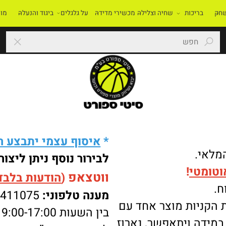
בריכות
שחיה וצלילה
מכשירי מדידה
על גלגלים
ביגוד והנעלה
מוסדו
*
איסוף עצמי יתבצע רק 
י.
לבירור נוסף ניתן ליצור 
מטי
!
ווטצאפ
(
הודעות בלבד
):
מענה טלפוני:
-8411075
ניות מוצר אחד עם
בין השעות 9:00-17:00