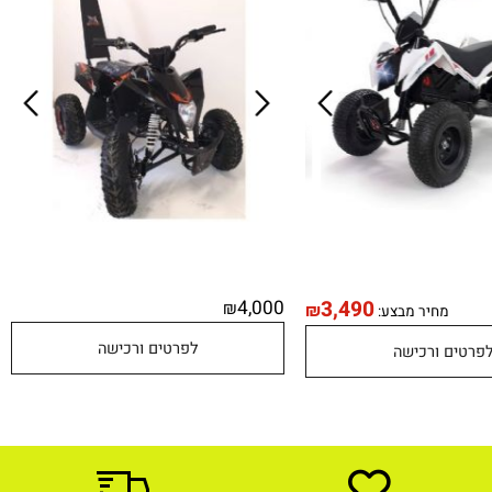
24V לילדים גיל 5-12 עומס 50 ק"ג
300382 מבית CITYSPORT
י
4,000
3,490
₪
₪
מחיר מבצע:
לפרטים ורכישה
טים ורכישה