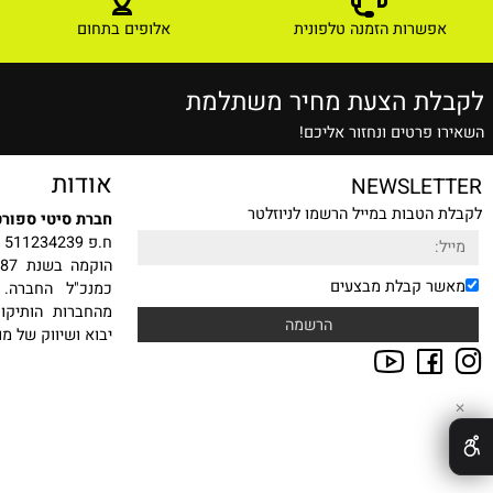
ם אחרונים שנצפו
שרות הזמנה טלפונית
אלופים בתחום
ת הצעת מחיר משתלמת
רטים ונחזור אליכם!
אודות
NEWSLE
טבות במייל הרשמו לניוזלטר
חברת סיטי ספורט בע"מ
ח.פ 511234239
הוקמה
 קבלת מבצעים
כמנכ"ל החברה. עם ה
מהחברות הותיקות, היצ
יבוא ושיווק של מוצרי ס