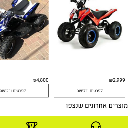
583941 תואם POLARIS RZR /CAN
593282 RS
 עם צמיגי גומי אמיתיים מבית
בראש
CITYSPORT
4,800
₪
לפרטים ורכישה
לפרטים ורכישה