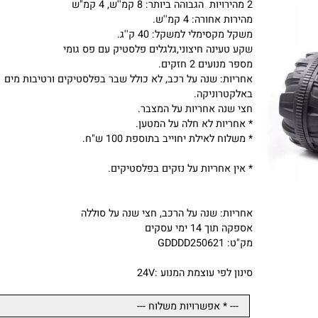
גלגלים ענקיים.
שתי מהירויות קדימה + רוורס , חיבור AUX.
2 מהירויות הגבוהה ביותר: 8 קמ''ש, 4 קמ"ש
מהירות אחורה: 4 קמ''ש.
משקל מקסימלי למשקל: 40 ק''ג.
שקע טעינה חיצוני,גלגלים פלסטיק עם פס גומי
מספר מנועים 2 חזקים.
אחריות: שנה על רכב, לא כולל שבר בפלסטיקים ורטיבות מים
באלקטרוניקה.
חצי שנה אחריות על המצבר.
* אחריות לא חלה על המטען.
* משלוח לאילת יחוייב בתוספת 100 ש"ח.
* אין אחריות על נזקים בפלסטיקים.
אחריות: שנה על הרכב, חצי שנה על סוללה
אספקה תוך 14 ימי עסקים
מק"ט: GDDDD250621
סינון לפי עוצמת המנוע :
24V