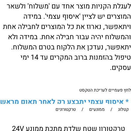
לעגלת הקניות מוצר אחד עם 'משלוח' ולשאר
המוצרים יש לציין 'איסוף עצמי'. במידה
ויתאפשר, נארוז את כל המוצרים לחבילה אחת
והמשלוח יהיה עבור חבילה אחת. במידה ולא
יתאפשר, נעדכן את הלקוח בטרם המשלוח.
טיפול בהזמנות ברוב המקרים עד 14 ימי
עסקים.
לחץ פעמיים לעריכת הטקסט
*
איסוף עצמי יתבצע רק לאחר תאום מראש
קטלוג
/
ממונעים
/
טרקטורונים
של הלקוח מול נציגנו
!
לבירור נוסף ניתן ליצור עמנו קשר:
טרקטורון שטח שלדת מתכת ממונע 24V