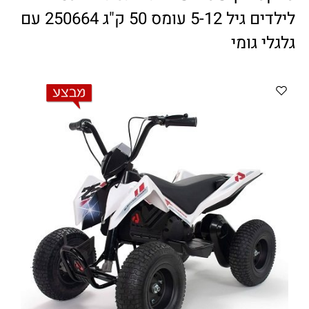
ווטצאפ
(
הודעות בלבד
):
052-8059900
לילדים גיל 5-12 עומס 50 ק"ג 250664 עם
מענה טלפוני:
04-8411075
,
04-8411010
גלגלי גומי
בין השעות 9:00-17:00
לחיצת כפתור
"צור קשר"
באתר
דוא"ל:
citysport1@013.net
citysport2@013.net