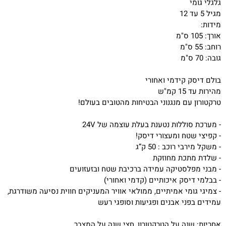
גלגלי גומי
מגיל 5 עד 12
מידות:
אורך: 105 ס"מ
רוחב: 55 ס"מ
גובה: 70 ס"מ
בולם דיסק קידמי ואחורי
מהירות עד 15 קמ"ש
טרקטורון עם מנגנוני הבטיחות מהטובים בעולם!
- מערכת סוללות נטענת בעלת עוצמה של 24V
- קפיצי שטח ומעצורי דיסק!
- משקל מירבי רוכב : 50 ק”ג
- שלדת מתכת מחוזקת
- מבני מפלסטיקה עמידה ברכיבת שטח ובזעזועים
- בבלמי דיסק איכותיים (קדמי ואחורי)
- צמיגי גומי אמיתיים, ממולאי אוויר המעניקים חווית נסיעה משודרגת,
עמידים בפני אבנים ופגיעות וסופגי רעש
אחריות: שנה על הטרקטורון, חצי שנה על המצבר