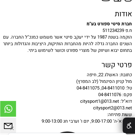
אודות
חברת סיטי ספורט בע"מ
ח.פ 511234239
הוקמה בשנת 1987 על ידי יעקב סיטי אשר משמש כמנכ"ל החברה. עם
השנים החברה גדלה להיות מהחברות הותיקות, היציבות והגדולות ביותר
בתחום יבוא ושיווק של מוצרי ספורט וכושר לשימוש ביתי.
פרטי קשר
כתובת: האשלג 22, חיפה
מול קניון הסינמול (לב המפרץ)
טל: 04-8411010, 04-8411075
פקס: 04-8411076
דוא"ל:
citysport1@013.net
citysport2@013.net
שעות פתיחה:
✕
ימים א'-ה' 9:00-17:00, יום ו' וערבי חג 9:00-13:00