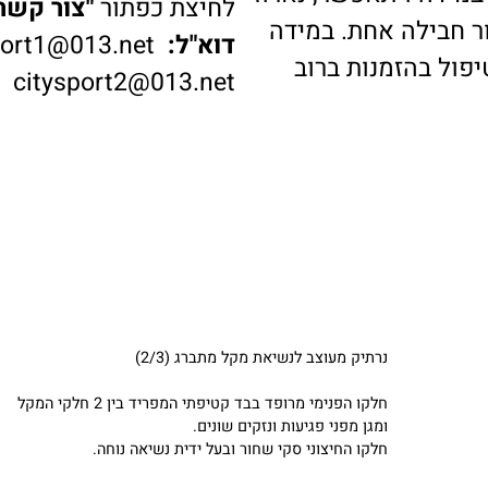
דה ויתאפשר, נארוז
לחיצת כפתור
"צור קשר"
ב
בילה אחת. במידה
דוא"ל:
ysport1@013.net
 בהזמנות ברוב
citysport2@013.net
נרתיק מעוצב לנשיאת מקל מתברג (2/3)
חלקו הפנימי מרופד בבד קטיפתי המפריד בין 2 חלקי המקל
ומגן מפני פגיעות ונזקים שונים.