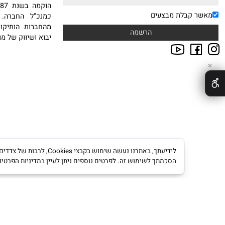
אודות
NEWSLE
טבות במייל הרשמו לניוזלטר
חברת סיטי ספורט בע"מ
ח.פ 511234239
הוקמה
 קבלת מבצעים
כמנכ"ל החברה. עם ה
מהחברות הותיקות, היצ
יבוא ושיווק של מוצרי ס
לידיעתך, באתרנו נעשה שימוש ב
הסכמתך לשימוש זה. לפרטים נוספים ניתן לעיין במדיניות הפרטיות.
מדינ