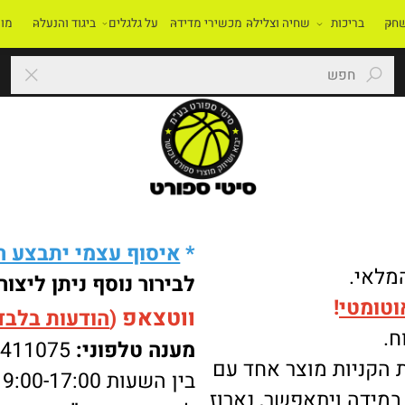
בריכות
שחיה וצלילה
מכשירי מדידה
על גלגלים
ביגוד והנעלה
מוסדו
*
איסוף עצמי יתבצע רק 
י.
לבירור נוסף ניתן ליצור 
מטי
!
ווטצאפ
(
הודעות בלבד
):
מענה טלפוני:
-8411075
ניות מוצר אחד עם
בין השעות 9:00-17:00