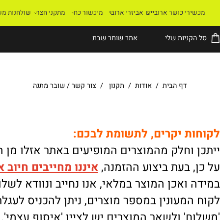
רי כושר ארוביים
אביזרי ארובי
מיכשור כח
מתקני חצר
שולחנות משחק
קניות שלי
אתר שומר שבת
דף הבית
/
אודות
/
תקנון
/
צור קשר
/
שובר מתנה
ת יקרים, לתשומת לבכם:
וחלק מהמוצרים המופיעים באתר אזלו מן המלא
 בעת ביצוע ההזמנה,
איננו
מחייבים חיוב אוטו
ואכן המוצר במלאי, אנו נחייב ונוודא לשלוח.
מעונין במספר מוצרים, ניתן להכניס לעגלת הק