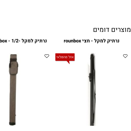
ם דומים
יק למקל - חצי rounbox
נרתיק למקל -gray rounbox - 1/2