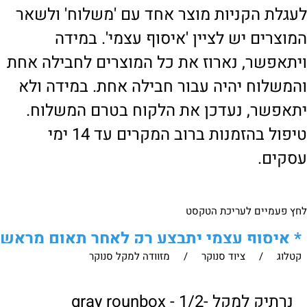
לעגלת הקניות מוצר אחד עם 'משלוח' ולשאר
המוצרים יש לציין 'איסוף עצמי'. במידה
ויתאפשר, נארוז את כל המוצרים לחבילה אחת
והמשלוח יהיה עבור חבילה אחת. במידה ולא
יתאפשר, נעדכן את הלקוח בטרם המשלוח.
טיפול בהזמנות ברוב המקרים עד 14 ימי
עסקים.
לחץ פעמיים לעריכת הטקסט
*
איסוף עצמי יתבצע רק לאחר תאום מראש
קטלוג
/
ציוד סנוקר
/
מזוודה למקל סנוקר
של הלקוח מול נציגנו
!
לבירור נוסף ניתן ליצור עמנו קשר:
נרתיק למקל -gray rounbox - 1/2