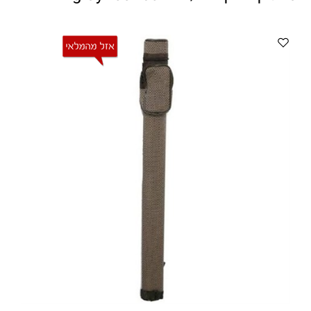
ווטצאפ
(
הודעות בלבד
):
052-8059900
מענה טלפוני:
04-8411075
,
04-8411010
בין השעות 9:00-17:00
לחיצת כפתור
"צור קשר"
באתר
דוא"ל:
citysport1@013.net
citysport2@013.net