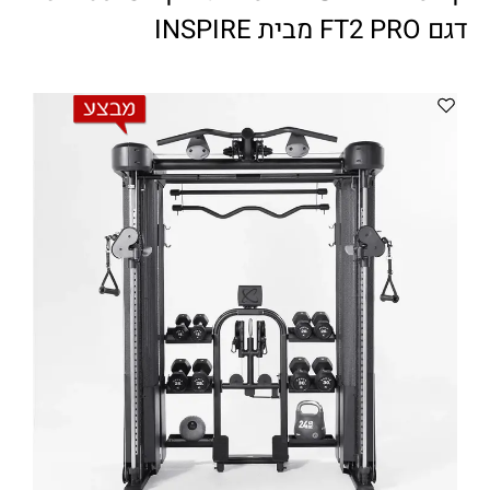
ווטצאפ
(
הודעות בלבד
):
052-8059900
דגם FT2 PRO מבית INSPIRE
מענה טלפוני:
04-8411075
,
04-8411010
בין השעות 9:00-17:00
לחיצת כפתור
"צור קשר"
באתר
דוא"ל:
citysport1@013.net
citysport2@013.net