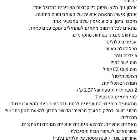
יתרונות:
אימון גוף מלא: חיזוק כל קבוצות השרירים בתרגיל אחד.
אימון אישי: התאמה אישית של העומס וטווח התנועה.
חיסכון בזמן: ביצוע אימון שלם במכשיר אחד.
מתאים לכל הרמות: מתאים למתחילים ומקצוענים כאחד.
בטיחות: מנגנוני בטיחות מתקדמים.
אביזרים כלולים:
חבל לתלת ראשי
6 ידיות גומי
מוט ישר כפול
מוט EZ Curl כפול
רצועת קרסול
חגורת רב-תכליתית
2 משקולות תוספת של 2.27 ק"ג
למי מתאים המכשיר?
מתאמנים ביתיים: המעוניינים לבנות חדר כושר ביתי מקצועי ומצויד.
מכוני כושר: כחלק ממערך מכשירי הכושר במכון, להצעת מגוון רחב של
תרגילים.
מאמנים אישיים: לביצוע אימונים אישיים מגוונים ומאתגרים.
ספורטאים: לשיפור הכוח והסיבולת.
אחריות: שנה + שנה נוספת על חלקים בלבד!