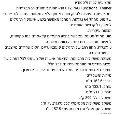
מקצועית לבית ולסטודיו
FT2 PRO Functional Trainer הוא תחנת אימונים רב-תכליתית
ומקצועית, המיועדת לספק חווית אימון מלאה ומגוונת. עם שילוב ייחודי
של מוט סמית' ו-6 גלגלות, המתקן מאפשר ביצוע אינספור תרגילים
לחיזוק כל קבוצות השרירים.
תכונות עיקריות:
מוט סמית' פטנטי: מאפשר ביצוע תרגילים קלאסיים כמו סקווטים,
לחיצות חזה ושכיבות סמיכה בזווית משתנה.
6 גלגלות: מגוון רחב של תרגילים פונקציונליים, חיזוק שרירים מייצבים
ושיפור היציבה.
מערכת משקולות מתכווננת: התאמה אישית של העומס לכל רמת כושר.
עיצוב מודרני וקומפקטי: מתאים לכל חלל.
חומרים איכותיים ובנייה עמידה: מבטיחים אורך חיים ארוך.
מידות ומשקלים:
רוחב: 162.6 ס"מ
עומק: 133.1 ס"מ
גובה: 211.3 ס"מ
משקל כולל: 399 ק"ג
משקל משקולות מקסימלי לכל גלגלת: 75 ק"ג
משקל מקסימלי עם מוט סמית': 157.5 ק"ג