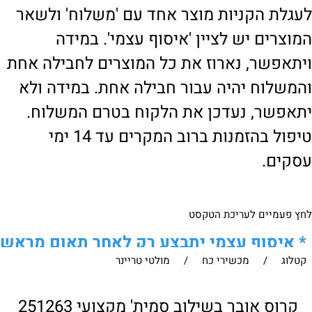
לעגלת הקניות מוצר אחד עם 'משלוח' ולשאר
המוצרים יש לציין 'איסוף עצמי'. במידה
ויתאפשר, נארוז את כל המוצרים לחבילה אחת
והמשלוח יהיה עבור חבילה אחת. במידה ולא
יתאפשר, נעדכן את הלקוח בטרם המשלוח.
טיפול בהזמנות ברוב המקרים עד 14 ימי
עסקים.
לחץ פעמיים לעריכת הטקסט
*
איסוף עצמי יתבצע רק לאחר תאום מראש
קטלוג
/
מכשירי כח
/
מולטי טריינר
של הלקוח מול נציגנו
!
לבירור נוסף ניתן ליצור עמנו קשר:
קרוס אובר בשילוב סמית' מקצועי 251263