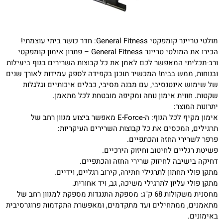
מולטי טריינר קומפקטי General Fitness: חדר כושר ביתי עוצמתי!
הכירו את המולטי טריינר General Fitness – פתרון אימון קומפקטי
ורב-תכליתי המאפשר לכם לאמן את כל קבוצות השרירים בגוף ביעילות
ובנוחות, ממש בבית! המכשיר תוכנן בקפידה לספק עמידות לאורך שנים
של שימוש אינטנסיבי, עם מבנה מסיבי, כבלים איכותיים וגלגלות
שקטות. חווית אימון נוחה ומקיפה מובטחת לכל מתאמן.
יתרונות המוצר:
אימון מקיף לכל הגוף: ה-E-Force מאפשר ביצוע מגוון רחב של
תרגילים, המכסים את כל קבוצות השרירים העיקריות:
פרפר לשרירי החזה והכתפיים.
פשיטת רגליים לחיטוב וחיזוק הירכיים.
דחיקה בישיבה לחיזוק שרירי החזה והכתפיים.
מתקן פולי תחתון לתרגילי חתירה, קירוב רגליים, וידיים.
מתקן פולי עליון לתרגילי משיכה, גב, ויד אחורית.
מחסנית משקולות 68 ק"ג: מספקת התנגדות מספקת למגוון רחב של
מתאמנים, ממתחילים ועד מתקדמים, ומאפשרת התקדמות פרוגרסיבית
באימונים.