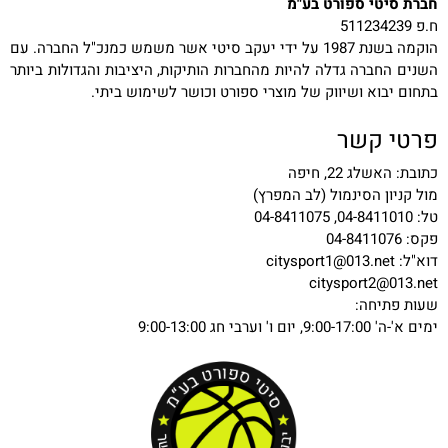
חברת סיטי ספורט בע"מ
ח.פ 511234239
הוקמה בשנת 1987 על ידי יעקב סיטי אשר משמש כמנכ"ל החברה. עם
השנים החברה גדלה להיות מהחברות הותיקות, היציבות והגדולות ביותר
בתחום יבוא ושיווק של מוצרי ספורט וכושר לשימוש ביתי.
פרטי קשר
כתובת: האשלג 22, חיפה
מול קניון הסינמול (לב המפרץ)
טל: 04-8411010, 04-8411075
פקס: 04-8411076
דוא"ל:
citysport1@013.net
citysport2@013.net
שעות פתיחה:
ימים א'-ה' 9:00-17:00, יום ו' וערבי חג 9:00-13:00