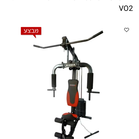
ווטצאפ
(
הודעות בלבד
):
052-8059900
VO2
מענה טלפוני:
04-8411075
,
04-8411010
בין השעות 9:00-17:00
לחיצת כפתור
"צור קשר"
באתר
דוא"ל:
citysport1@013.net
citysport2@013.net