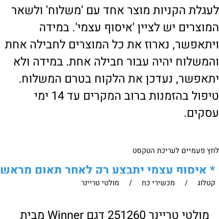
לעגלת הקניות מוצר אחד עם 'משלוח' ולשאר
המוצרים יש לציין 'איסוף עצמי'. במידה
ויתאפשר, נארוז את כל המוצרים לחבילה אחת
והמשלוח יהיה עבור חבילה אחת. במידה ולא
יתאפשר, נעדכן את הלקוח בטרם המשלוח.
טיפול בהזמנות ברוב המקרים עד 14 ימי
עסקים.
לחץ פעמיים לעריכת הטקסט
*
איסוף עצמי יתבצע רק לאחר תאום מראש
קטלוג
/
מכשירי כח
/
מולטי טריינר
של הלקוח מול נציגנו
!
לבירור נוסף ניתן ליצור עמנו קשר:
מולטי טריינר 251260 דגם Winner מבית