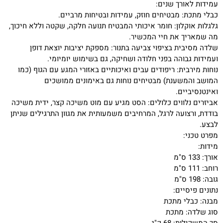
עמידות לאורך שנים:
כבלי מתכת: מבטיחים חוזק, עמידות ובטיחות מרביים.
גלגלות אוקלון: חומר איכותי המבטיח תנועה חלקה, שקטה וללא חיכוך,
מה שמאריך את חיי המכשיר.
שלדה מסיבית בציפוי צביעה בתנור: מספקת יציבות יוצאת דופן
ועמידות גבוהה בפני חלודה ושחיקה, גם בשימוש יומיומי.
נוחות מירבית: ריפודים עבים ואיכותיים באזורי המגע עם הגוף (כמו
המושב והמשענת) מבטיחים נוחות גם באימונים ממושכים
ואינטנסיביים.
אביזרים נלווים כלולים: הסט מגיע עם מוט משיכה קצר, ידית משיכה
בודדת, ורצועה לרגל, המרחיבים משמעותית את מגוון התרגילים שניתן
לבצע.
מפרט טכני:
מידות:
אורך: 133 ס"מ
רוחב: 111 ס"מ
גובה: 198 ס"מ
נתונים פיסיים:
מבנה: כבלי מתכת
סוג שלדה: מתכת
סך המשקולות: 68 ק"ג