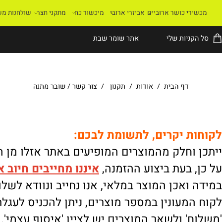
רי כושר ארוביים
אביזרי ארובי
מיכשור כח
מתקני חצר
שולחנות משחק
קניות שלי
אתר שומר שבת
דף הבית
/
אודות
/
תקנון
/
צור קשר
/
שובר מתנה
ת יקרים, לתשומת לבכם:
וחלק מהמוצרים המופיעים באתר אזלו מן המלא
 בעת ביצוע ההזמנה,
איננו
מחייבים חיוב אוטו
ואכן המוצר במלאי, אנו נחייב ונוודא לשלוח.
מעונין במספר מוצרים, ניתן להכניס לעגלת הק