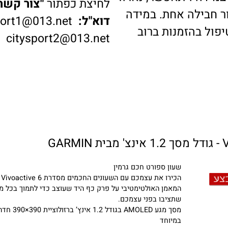
דה ויתאפשר, נארוז
לחיצת כפתור
"צור קשר"
ב
בילה אחת. במידה
דוא"ל:
ysport1@013.net
 בהזמנות ברוב
citysport2@013.net
שעון ספורט חכם גרמין
הכירו את עצמכם עם השעונים החכמים מסדרת Vivoactive 6 –
המאמן האולטימטיבי על פרק כף היד שעוצב כדי לתמוך בכל מטר
שתציבו בפני עצמכם.