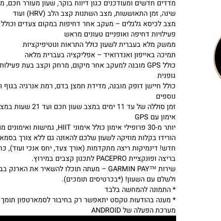
מסך מגע AMOLED בגודל 1.2 אינץ’ ברזולוציית 390×390 חדה
במיוחד
מדדים חדשים ומעודכנים כגון דיווח בוקר, שעון מעורר חכם, מאמן
שינה, זמן התאוששות, מצב השתנות קצב הלב (HRV) ועוד
מצב לכיסא גלגלים – מעקב אחר דחיפות במקום צעדים וכולל
פעילויות דחיפה ואופניים טעונים מראש
ממשק מלא בעברית לשעון כולל התראות ונוטיפיקציות
תמיכה באייפון ואנדרואיד – אפליקציה בעברית מלאה
כולל GPS מובנה למעקב אחר מיקום, מרחק וקצב בעת פעילות
גופנית
כולל חיישן דופק מובנה, מדידת חמצן בדם, רמת אנרגיה בגוף ומד
נוספים
זמן סוללה של עד 11 ימים במצב שעון חכם ועד 21 שעות במצב
אימון עם GPS
יותר מ-30 פרופילי אימון כולל אימוני HIIT, גמישות ואימונים מונפשים
הורידו בקלות מוזיקה לשעון שלכם להאזנה גם ללא צורך בסמארטפ
חדש! דינמיקות ריצה מתקדמות (אורך צעד, יחס אנכי ועוד), כח
בריצה ופונקציית PACEPRO לתכנון קצבים במירוץ.
שירות ™GARMIN PAY – מעתה תוכלו להשאיר את הארנק בבית
ולשלם עם השעון! (*בכרטיסים תומכים).
* התמונה להמחשה בלבד