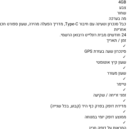
ת תצוגה
ים
ענה
נה ייחודי של חברת GARMIN
 היסטוריה
כה
 Type-C, מדריך הפעלה מהירה, שעון ספורט חכם Vivoactive 5, תעודת אחריות
ריך
שעה בעזרת GPS
ץ אוטומטי
ורר