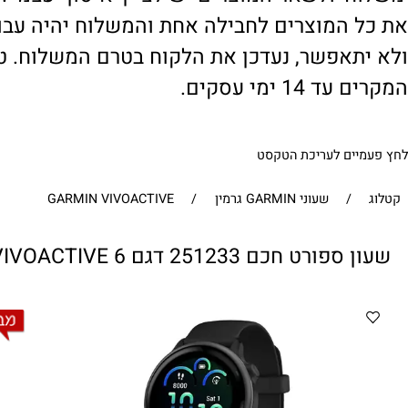
' ולשאר המוצרים יש לציין 'איסוף עצמי'. במי
 המוצרים לחבילה אחת והמשלוח יהיה עבור ח
תאפשר, נעדכן את הלקוח בטרם המשלוח. טיפול
1 ימי עסקים.
ים לעריכת הטקסט
/
שעוני GARMIN גרמין
/
GARMIN VIVOACTIVE
251233 דגם VIVOACTIVE 6 - גודל מסך 1.2 אינצ' מבית GARMIN