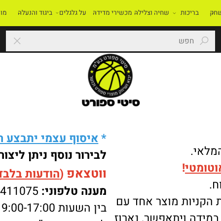
בריכות
שחיה וצלילה
מכשירי מדידה
על גלגלים
ביגוד והנעלה
מוסדו
*
איסוף עצמי יתבצע רק 
י.
לבירור נוסף ניתן ליצור 
מטי
!
ווטצאפ
(
הודעות בלבד
):
מענה טלפוני:
-8411075
ניות מוצר אחד עם
בין השעות 9:00-17:00