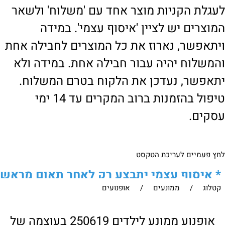
לעגלת הקניות מוצר אחד עם 'משלוח' ולשאר
המוצרים יש לציין 'איסוף עצמי'. במידה
ויתאפשר, נארוז את כל המוצרים לחבילה אחת
והמשלוח יהיה עבור חבילה אחת. במידה ולא
יתאפשר, נעדכן את הלקוח בטרם המשלוח.
טיפול בהזמנות ברוב המקרים עד 14 ימי
עסקים.
לחץ פעמיים לעריכת הטקסט
*
איסוף עצמי יתבצע רק לאחר תאום מראש
קטלוג
/
ממונעים
/
אופנועים
של הלקוח מול נציגנו
!
לבירור נוסף ניתן ליצור עמנו קשר:
אופנוע ממונע לילדים 250619 בעוצמה של