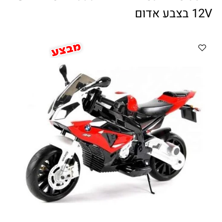
ווטצאפ
(
הודעות בלבד
):
052-8059900
12V בצבע אדום
מענה טלפוני:
04-8411075
,
04-8411010
בין השעות 9:00-17:00
לחיצת כפתור
"צור קשר"
באתר
דוא"ל:
citysport1@013.net
citysport2@013.net