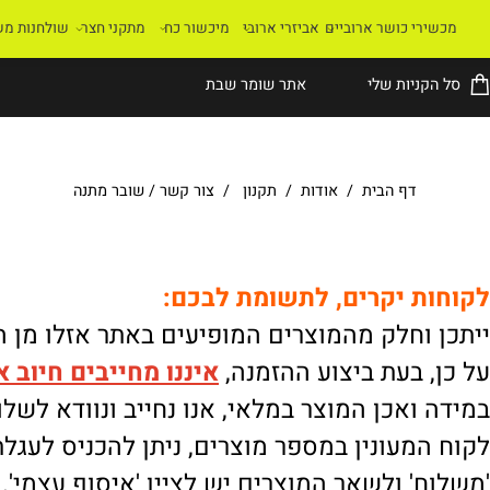
רי כושר ארוביים
אביזרי ארובי
מיכשור כח
מתקני חצר
שולחנות משחק
קניות שלי
אתר שומר שבת
דף הבית
/
אודות
/
תקנון
/
צור קשר
/
שובר מתנה
ת יקרים, לתשומת לבכם:
וחלק מהמוצרים המופיעים באתר אזלו מן המלא
 בעת ביצוע ההזמנה,
איננו
מחייבים חיוב אוטו
ואכן המוצר במלאי, אנו נחייב ונוודא לשלוח.
מעונין במספר מוצרים, ניתן להכניס לעגלת הק