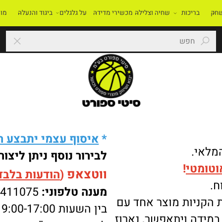
בריכות
שחיה וצלילה
מכשירי מדידה
על גלגלים
ביגוד והנעלה
מוסדו
*
איסוף עצמי יתבצע רק 
י.
לבירור נוסף ניתן ליצור 
מטי
!
ווטצאפ
(
הודעות בלבד
):
מענה טלפוני:
-8411075
ניות מוצר אחד עם
בין השעות 9:00-17:00