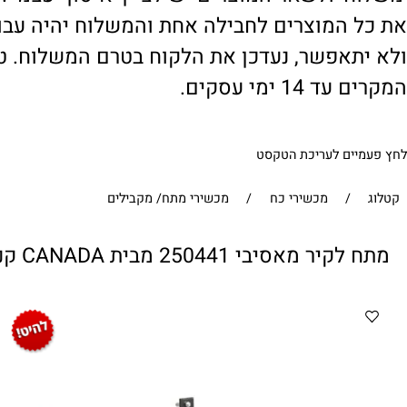
' ולשאר המוצרים יש לציין 'איסוף עצמי'. במי
 המוצרים לחבילה אחת והמשלוח יהיה עבור ח
תאפשר, נעדכן את הלקוח בטרם המשלוח. טיפול
1 ימי עסקים.
ים לעריכת הטקסט
/
מכשירי כח
/
מכשירי מתח/ מקבילים
 מאסיבי 250441 מבית CANADA קנדה