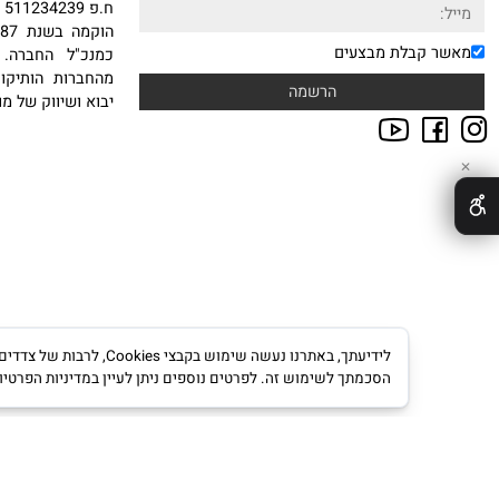
אודות
NEWSLE
טבות במייל הרשמו לניוזלטר
חברת סיטי ספורט בע"מ
ח.פ 511234239
הוקמה
 קבלת מבצעים
כמנכ"ל החברה. עם ה
מהחברות הותיקות, היצ
יבוא ושיווק של מוצרי ס
לידיעתך, באתרנו נעשה שימוש ב
הסכמתך לשימוש זה. לפרטים נוספים ניתן לעיין במדיניות הפרטיות.
מדינ