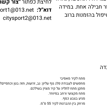
דה ויתאפשר, נארוז
לחיצת כפתור
"צור קשר"
ב
בילה אחת. במידה
דוא"ל:
ysport1@013.net
 בהזמנות ברוב
citysport2@013.net
מתח לקיר מאסיבי
מחפשים לעבודת פלג גוף עליון: גב, זרועות, חזה בטן וכתפיים?
מתקן מתח לתליה על קיר מצוין בשילכם.
מתח מקצועי ורחב במיוחד.