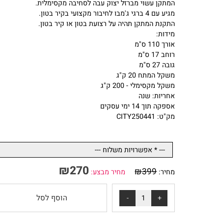
מגיע בצבע כסף.
מרחק בין ההברגות לקיר 55 ס"מ.
המתקן עשוי מברזל יצוק עבה לסחיבה מקסימלית.
מגיע עם 4 ברגי ג'מבו לחיבור מקצועי בקיר בטון.
התקנת המתקן תהיה על רצועת בטון או קיר בטון.
מידות:
אורך 110 ס"מ
רוחב 17 ס"מ
גובה 27 ס"מ
משקל המתח 20 ק"ג
משקל מקסימלי - 200 ק"ג
אחריות: שנה
אספקה תוך 14 ימי עסקים
מק"ט: CITY250441
₪
270
₪
399
מחיר:
מחיר מבצע: