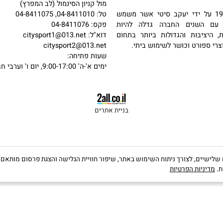
פרטי קשר
כתובת: האשלג 22, חיפה
מול קניון הסינמול (לב המפרץ)
 בשנת 1987 על ידי יעקב סיטי אשר משמש
טל: 04-8411010, 04-8411075
שנים החברה גדלה להיות
פקס: 04-8411076
יבות והגדולות ביותר בתחום
דוא"ל:
citysport1@013.net
פורט וכושר לשימוש ביתי.
citysport2@013.net
שעות פתיחה:
ימים א'-ה' 9:00-17:00, יום ו' וערבי חג 9:00-13:00
בניית אתרים
קבצי Cookies, לרבות של צדדים שלישיים, לצורך ניתוח השימוש באתר, שיפור חוויית הגלישה והצגת פרס
יות הפרטיות