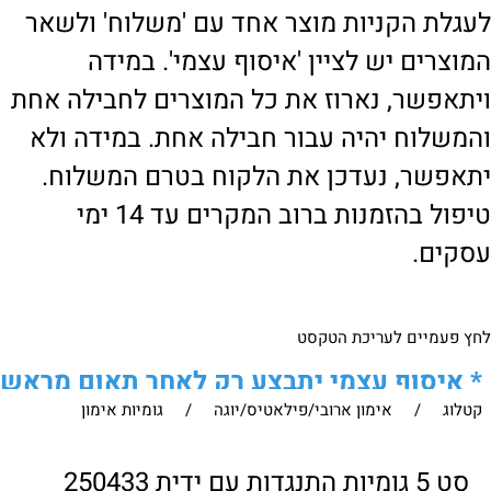
לעגלת הקניות מוצר אחד עם 'משלוח' ולשאר
המוצרים יש לציין 'איסוף עצמי'. במידה
ויתאפשר, נארוז את כל המוצרים לחבילה אחת
והמשלוח יהיה עבור חבילה אחת. במידה ולא
יתאפשר, נעדכן את הלקוח בטרם המשלוח.
טיפול בהזמנות ברוב המקרים עד 14 ימי
עסקים.
לחץ פעמיים לעריכת הטקסט
*
איסוף עצמי יתבצע רק לאחר תאום מראש
קטלוג
/
אימון ארובי/פילאטיס/יוגה
/
גומיות אימון
של הלקוח מול נציגנו
!
לבירור נוסף ניתן ליצור עמנו קשר:
סט 5 גומיות התנגדות עם ידית 250433