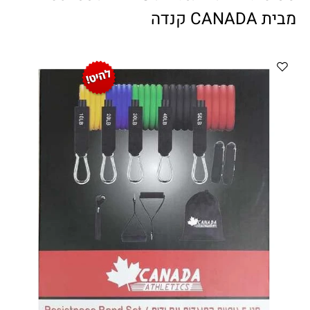
ווטצאפ
(
הודעות בלבד
):
052-8059900
מבית CANADA קנדה
מענה טלפוני:
04-8411075
,
04-8411010
בין השעות 9:00-17:00
לחיצת כפתור
"צור קשר"
באתר
דוא"ל:
citysport1@013.net
citysport2@013.net