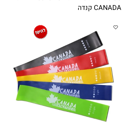
ווטצאפ
(
הודעות בלבד
):
052-8059900
CANADA קנדה
מענה טלפוני:
04-8411075
,
04-8411010
בין השעות 9:00-17:00
לחיצת כפתור
"צור קשר"
באתר
דוא"ל:
citysport1@013.net
citysport2@013.net