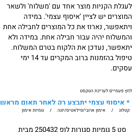
לעגלת הקניות מוצר אחד עם 'משלוח' ולשאר
המוצרים יש לציין 'איסוף עצמי'. במידה
ויתאפשר, נארוז את כל המוצרים לחבילה אחת
והמשלוח יהיה עבור חבילה אחת. במידה ולא
יתאפשר, נעדכן את הלקוח בטרם המשלוח.
טיפול בהזמנות ברוב המקרים עד 14 ימי
עסקים.
לחץ פעמיים לעריכת הטקסט
*
איסוף עצמי יתבצע רק לאחר תאום מראש
קטלוג
/
אימון ארובי/פילאטיס/יוגה
/
גומיות אימון
של הלקוח מול נציגנו
!
לבירור נוסף ניתן ליצור עמנו קשר:
סט 5 גומיות סגורות לופ 250432 מבית