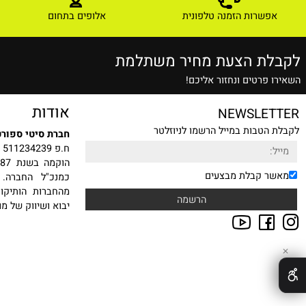
ם אחרונים שנצפו
שרות הזמנה טלפונית
אלופים בתחום
ת הצעת מחיר משתלמת
רטים ונחזור אליכם!
אודות
NEWSLE
טבות במייל הרשמו לניוזלטר
חברת סיטי ספורט בע"מ
ח.פ 511234239
הוקמה
 קבלת מבצעים
כמנכ"ל החברה. עם ה
מהחברות הותיקות, היצ
יבוא ושיווק של מוצרי ס