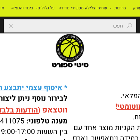
בריכות
שחיה וצלילה
מכשירי מדידה
על גלגלים
ביגוד והנעלה
מוסדו
*
איסוף עצמי יתבצע רק 
י.
לבירור נוסף ניתן ליצור 
מטי
!
ווטצאפ
(
הודעות בלבד
):
מענה טלפוני:
-8411075
ניות מוצר אחד עם
בין השעות 9:00-17:00