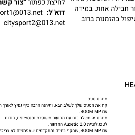
דה ויתאפשר, נארוז
לחיצת כפתור
"צור קשר"
ב
בילה אחת. במידה
דוא"ל:
ysport1@013.net
 בהזמנות ברוב
citysport2@013.net
מחבט טניס
קח את הטניס שלך לשלב הבא, ותיהנה הרבה כיף נפיץ לאורך הדרך
עם BOOM MP.
מחבט זה משלב כוח עם תחושה משופרת וסנסציונית, הודות