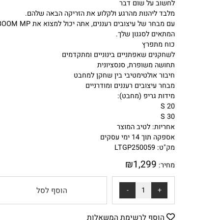
לטכנולוגיית Auxetic 2.0 החדשה.
עם BOOM MP, שחקני ביניים ומתקדמים שאפתניים לא צריכים
לחשוב על שום דבר
מלבד ליהנות מהרגע ולקלוע את הזריקה הבאה שלהם.
עם מבחר של עיצובים רעננים, אתה יכול למצוא את BOOM MP
המתאים לסגנון שלך.
כוח מתפרץ
לשחקנים שאפתניים בינוניים ומתקדמים
תחושה משופרת, סנסציונית
חיבור אולטימטיבי בין שחקן למחבט
מבחר עיצובים רעננים ומודרניים
מידות גריפ (מחבט):
S 20
S 30
אחריות: לטיב המוצר
אספקה תוך 14 ימי עסקים
מק"ט: LTGP250059
₪
1,299
מחיר:
הוסף לסל