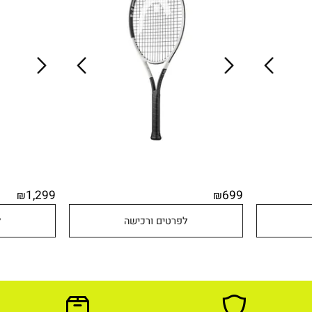
SPEED JR מבית HEAD
PRO LEGEND מבי
1,299
699
₪
₪
לפרטים ורכישה
לפר