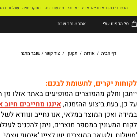
רי כושר ארוביים
אביזרי ארובי
מיכשור כח
מתקני חצר
שולחנות משחק
קניות שלי
אתר שומר שבת
דף הבית
/
אודות
/
תקנון
/
צור קשר
/
שובר מתנה
ת יקרים, לתשומת לבכם:
וחלק מהמוצרים המופיעים באתר אזלו מן המלא
 בעת ביצוע ההזמנה,
איננו
מחייבים חיוב אוטו
ואכן המוצר במלאי, אנו נחייב ונוודא לשלוח.
מעונין במספר מוצרים, ניתן להכניס לעגלת הק