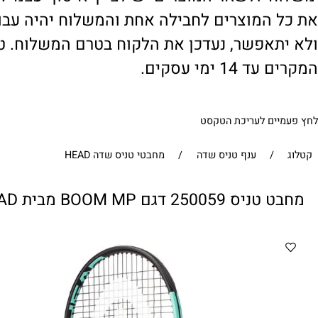
' ולשאר המוצרים יש לציין 'איסוף עצמי'. במי
 המוצרים לחבילה אחת והמשלוח יהיה עבור ח
תאפשר, נעדכן את הלקוח בטרם המשלוח. טיפול
1 ימי עסקים.
ים לעריכת הטקסט
/
ענף טניס שדה
/
מחבטי טניס שדה HEAD
2500 דגם BOOM MP מבית HEAD